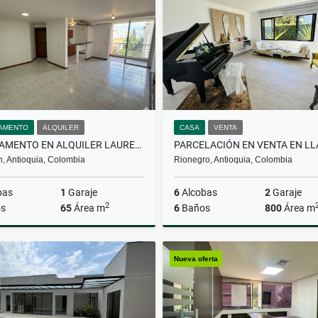
$2.500.000
$4.600.000
AMENTO
ALQUILER
CASA
VENTA
APARTAMENTO EN ALQUILER LAURELES
n, Antioquia, Colombia
Rionegro, Antioquia, Colombia
bas
1
Garaje
6
Alcobas
2
Garaje
2
s
65
Área m
6
Baños
800
Área m
Alquiler
Nueva oferta
$3.500.000
$4.500.000.000