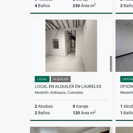
2
4
Baños
230
Área m
2
Baño
Alquiler
$17.000.000
LOCAL
ALQUILER
OFICI
LOCAL EN ALQUILER EN LAURELES
OFICI
Medellín, Antioquia, Colombia
Medellí
2
Alcobas
0
Garaje
1
Alco
2
2
Baños
120
Área m
1
Bañ
Alquiler