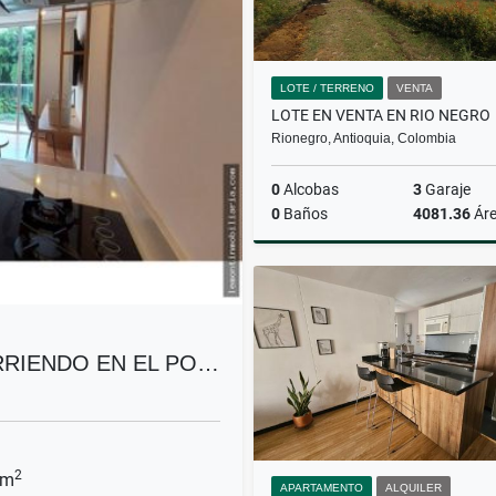
LOTE / TERRENO
VENTA
LOTE EN VENTA EN RIO NEGRO
Rionegro, Antioquia, Colombia
0
Alcobas
3
Garaje
0
Baños
4081.36
Ár
$619.000.000
RIENDO EN EL PO…
2
 m
APARTAMENTO
ALQUILER