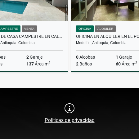
CAMPESTRE
VENTA
OFICINA
ALQUILER
VENTA DE CASA CAMPESTRE EN CALDAS
 Antioquia, Colombia
Medellín, Antioquia, Colombia
bas
2
Garaje
0
Alcobas
1
Garaje
2
2
s
137
Área m
2
Baños
60
Área m
Venta
A
$900.000.000
$4.700.000
Políticas de privacidad