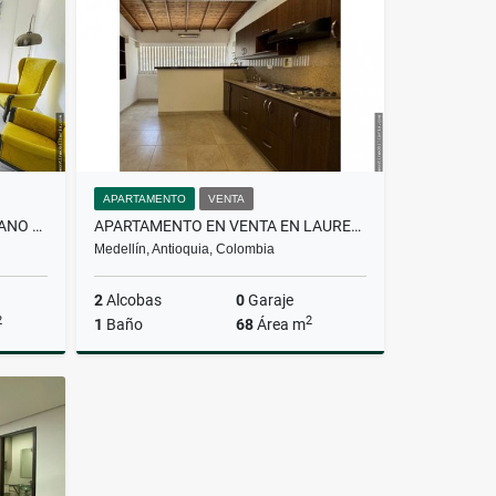
$4.800.000
APARTAMENTO
VENTA
PARCELACIÓN EN VENTA EN LLANO GRANDE
APARTAMENTO EN VENTA EN LAURELES
Medellín, Antioquia, Colombia
2
Alcobas
0
Garaje
2
2
1
Baño
68
Área m
Venta
Venta
$499.000.000