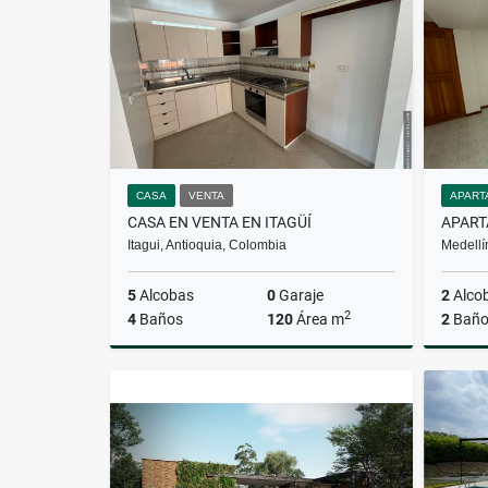
$5.000.000
CASA
VENTA
APART
CASA EN VENTA EN ITAGÜÍ
Itagui, Antioquia, Colombia
Medellí
5
Alcobas
0
Garaje
2
Alco
2
4
Baños
120
Área m
2
Baño
Venta
$550.000.000