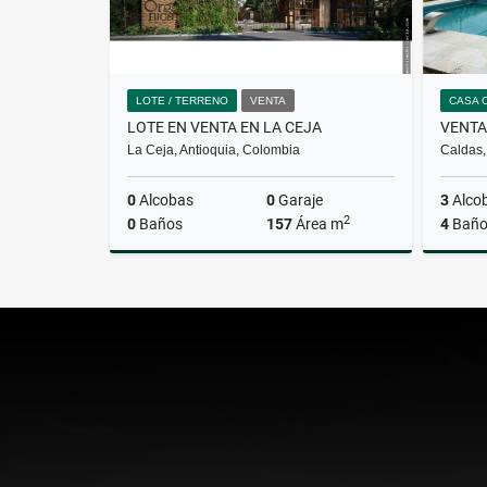
LOTE / TERRENO
VENTA
CASA 
LOTE EN VENTA EN LA CEJA
La Ceja, Antioquia, Colombia
Caldas,
0
Alcobas
0
Garaje
3
Alco
2
0
Baños
157
Área m
4
Baño
Venta
$550.000.000