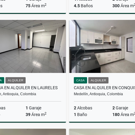
2
s
75
Área m
4.5
Baños
300
Área m
Alquiler
$3.500.000
$850.000.000
NA
ALQUILER
CASA
ALQUILER
NA EN ALQUILER EN LAURELES
n, Antioquia, Colombia
Medellín, Antioquia, Colombia
bas
1
Garaje
2
Alcobas
2
Garaje
2
o
39
Área m
1
Baño
180
Área m
Alquiler
A