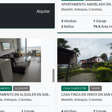
Medellín, Antioquia, Colombia
Alquiler
3
Alcobas
1
Garaje
2
Baños
79.5
Área m
A
$5.820.000
AMENTO
ALQUILER
CASA CAMPESTRE
VENTA
APARTAMENTO EN ALQUILER EN SABANETA
a, Antioquia, Colombia
Medellín, Antioquia, Colombia
bas
1
Garaje
4
Alcobas
2
Garaje