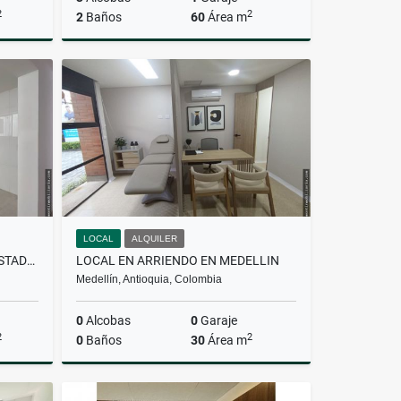
2
2
2
Baños
60
Área m
Venta
Venta
$400.000.000
LOCAL
ALQUILER
CASA EN ALQUILER EN CONQUISTADORES
LOCAL EN ARRIENDO EN MEDELLIN
Medellín, Antioquia, Colombia
0
Alcobas
0
Garaje
2
2
0
Baños
30
Área m
lquiler
Alquiler