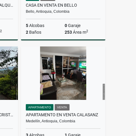
APARTAMENTO AMOBLADO EN ALQUILER CIUDAD DEL RIO
CASA EN VENTA EN BELLO
Bello, Antioquia, Colombia
5
Alcobas
0
Garaje
2
2
2
Baños
253
Área m
lquiler
Venta
$1.200.000.000
APARTAMENTO
VENTA
CASA FINCA EN VENTA EN SAN CRISTÓBAL
APARTAMENTO EN VENTA CALASANZ
Medellín, Antioquia, Colombia
3
Alcobas
1
Garaje