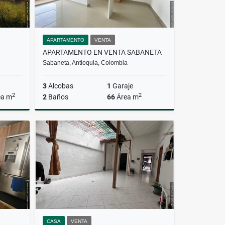
APARTAMENTO
VENTA
APARTAMENTO EN VENTA SABANETA
Sabaneta, Antioquia, Colombia
3
Alcobas
1
Garaje
2
2
ea m
2
Baños
66
Área m
Venta
Venta
$460.000.000
CASA
VENTA