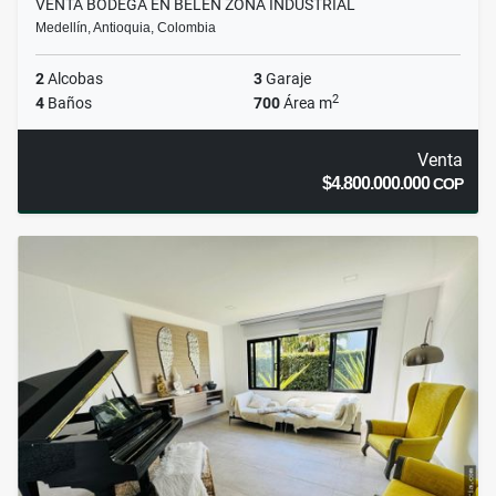
VENTA BODEGA EN BELÉN ZONA INDUSTRIAL
Medellín, Antioquia, Colombia
2
Alcobas
3
Garaje
2
4
Baños
700
Área m
Venta
$4.800.000.000
COP