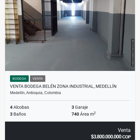
BODEGA
VENTA
VENTA BODEGA BELÉN ZONA INDUSTRIAL, MEDELLÍN
Medellín, Antioquia, Colombia
4
Alcobas
3
Garaje
2
3
Baños
740
Área m
Venta
$3.800.000.000
COP