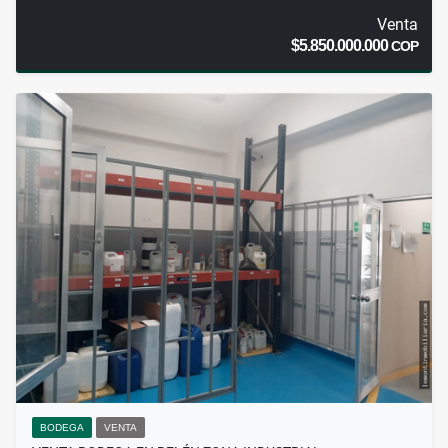
Venta
$5.850.000.000
COP
BODEGA
VENTA