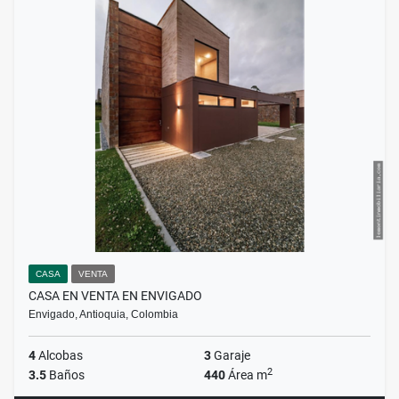
CASA
VENTA
CASA EN VENTA EN ENVIGADO
Envigado, Antioquia, Colombia
4
Alcobas
3
Garaje
2
3.5
Baños
440
Área m