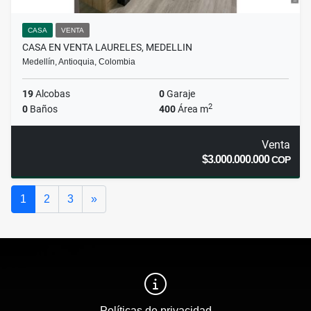
CASA
VENTA
CASA EN VENTA LAURELES, MEDELLIN
Medellín, Antioquia, Colombia
19
Alcobas
0
Garaje
2
0
Baños
400
Área m
Venta
$3.000.000.000
COP
Siguiente
1
2
3
»
Políticas de privacidad