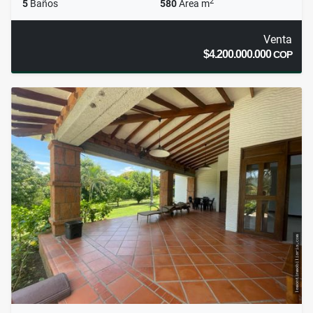
2
5
Baños
580
Área m
Venta
$4.200.000.000
COP