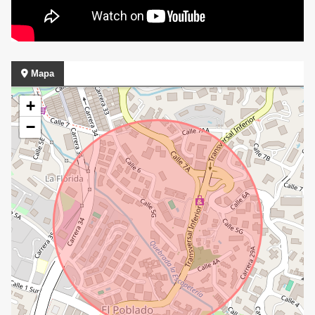
Mapa
+
−