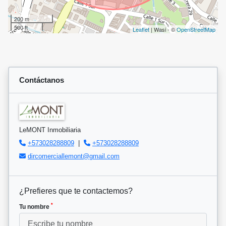
200 m
500 ft
Leaflet
| Wasi - ©
OpenStreetMap
Contáctanos
LeMONT Inmobiliaria
+573028288809
|
+573028288809
dircomerciallemont@gmail.com
¿Prefieres que te contactemos?
*
Tu nombre