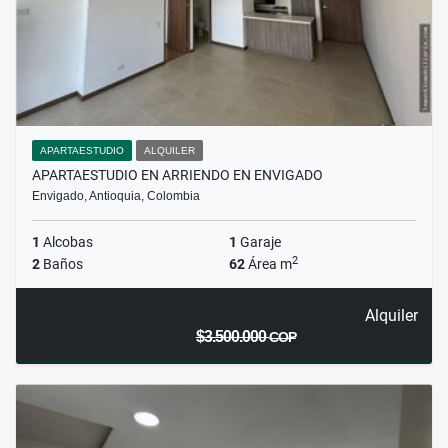
APARTAESTUDIO
ALQUILER
APARTAESTUDIO EN ARRIENDO EN ENVIGADO
Envigado, Antioquia, Colombia
1
Alcobas
1
Garaje
2
2
Baños
62
Área m
Alquiler
$3.500.000
COP