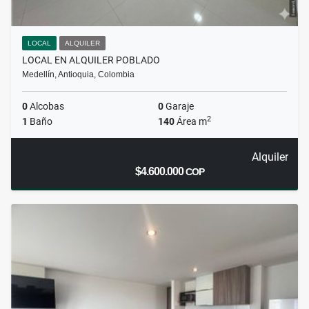
LOCAL
ALQUILER
LOCAL EN ALQUILER POBLADO
Medellín, Antioquia, Colombia
0
Alcobas
0
Garaje
2
1
Baño
140
Área m
Alquiler
$4.600.000
COP