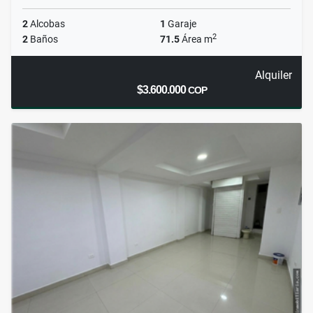
2
Alcobas
1
Garaje
2
2
Baños
71.5
Área m
Alquiler
$3.600.000
COP