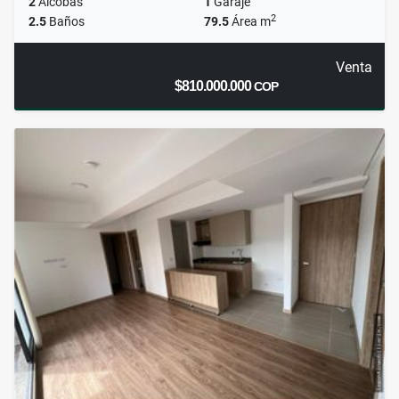
2
Alcobas
1
Garaje
2
2.5
Baños
79.5
Área m
Venta
$810.000.000
COP