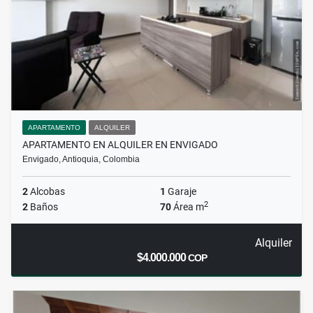
APARTAMENTO
ALQUILER
APARTAMENTO EN ALQUILER EN ENVIGADO
Envigado, Antioquia, Colombia
2
Alcobas
1
Garaje
2
2
Baños
70
Área m
Alquiler
$4.000.000
COP