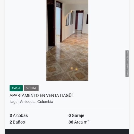
CASA
VENTA
APARTAMENTO EN VENTA ITAGÜÍ
Itagui, Antioquia, Colombia
3
Alcobas
0
Garaje
2
2
Baños
86
Área m