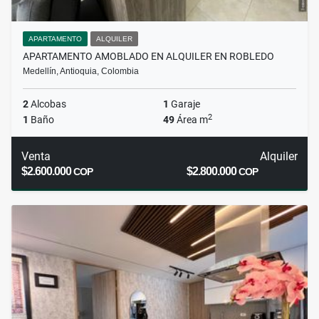
APARTAMENTO
ALQUILER
APARTAMENTO AMOBLADO EN ALQUILER EN ROBLEDO
Medellín, Antioquia, Colombia
2
Alcobas
1
Garaje
2
1
Baño
49
Área m
Venta
Alquiler
$2.600.000
$2.800.000
COP
COP