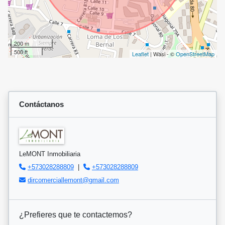
200 m
500 ft
Leaflet
| Wasi - ©
OpenStreetMap
Contáctanos
LeMONT Inmobiliaria
+573028288809
|
+573028288809
dircomerciallemont@gmail.com
¿Prefieres que te contactemos?