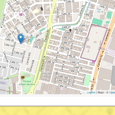
Leaflet
| Wasi - ©
Ope