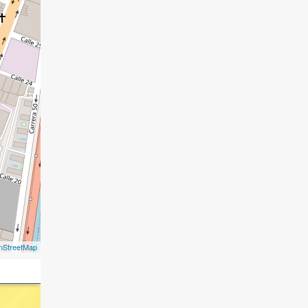
nStreetMap