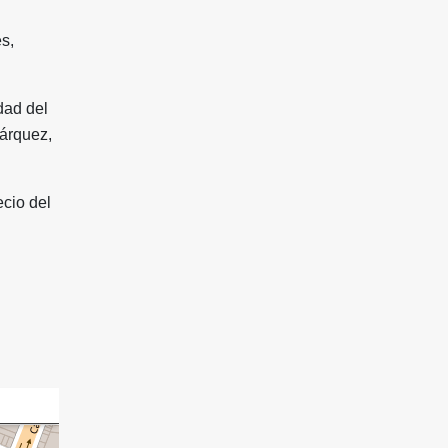
es,
dad del
Márquez,
ecio del