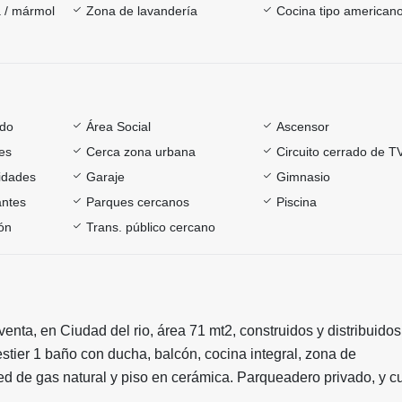
 / mármol
Zona de lavandería
Cocina tipo american
ado
Área Social
Ascensor
es
Cerca zona urbana
Circuito cerrado de T
sidades
Garaje
Gimnasio
antes
Parques cercanos
Piscina
ón
Trans. público cercano
venta, en Ciudad del rio, área 71 mt2, construidos y distribuidos
tier 1 baño con ducha, balcón, cocina integral, zona de
red de gas natural y piso en cerámica. Parqueadero privado, y c