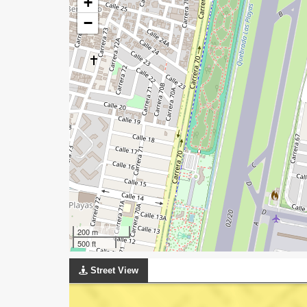
+
−
200 m
500 ft
Street View