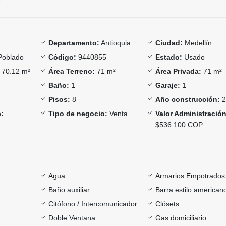
Departamento:
Antioquia
Ciudad:
Medellín
Poblado
Código:
9440855
Estado:
Usado
70.12 m²
Área Terreno:
71 m²
Área Privada:
71 m²
Baño:
1
Garaje:
1
Pisos:
8
Año construcción:
2
:
Tipo de negocio:
Venta
Valor Administración
$536.100 COP
Agua
Armarios Empotrados
Baño auxiliar
Barra estilo american
Citófono / Intercomunicador
Clósets
Doble Ventana
Gas domiciliario