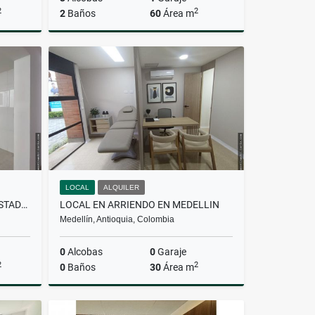
2
2
2
Baños
60
Área m
Venta
Venta
$400.000.000
LOCAL
ALQUILER
CASA EN ALQUILER EN CONQUISTADORES
LOCAL EN ARRIENDO EN MEDELLIN
Medellín, Antioquia, Colombia
0
Alcobas
0
Garaje
2
2
0
Baños
30
Área m
lquiler
Alquiler