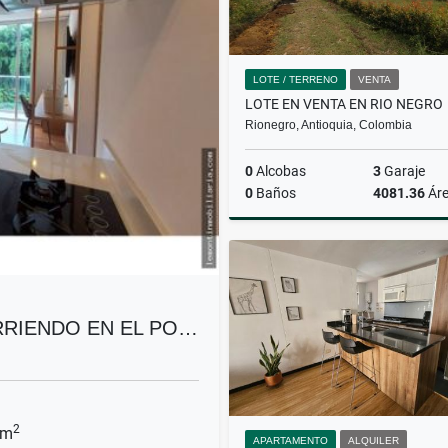
LOTE / TERRENO
VENTA
LOTE EN VENTA EN RIO NEGRO
Rionegro, Antioquia, Colombia
0
Alcobas
3
Garaje
0
Baños
4081.36
Ár
$619.000.000
RIENDO EN EL PO…
2
 m
APARTAMENTO
ALQUILER