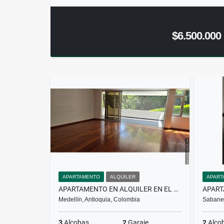
$6.500.000
APARTAMENTO
ALQUILER
APART
APARTAMENTO EN ALQUILER EN EL POBLADO
Medellín, Antioquia, Colombia
Sabanet
3
Alcobas
2
Garaje
2
Alco