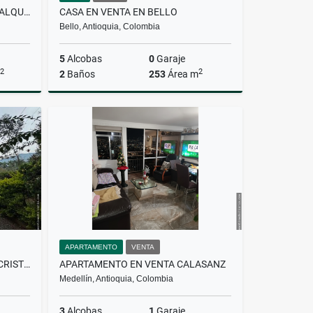
APARTAMENTO AMOBLADO EN ALQUILER CIUDAD DEL RIO
CASA EN VENTA EN BELLO
Bello, Antioquia, Colombia
5
Alcobas
0
Garaje
2
2
2
Baños
253
Área m
lquiler
Venta
$1.200.000.000
APARTAMENTO
VENTA
CASA FINCA EN VENTA EN SAN CRISTÓBAL
APARTAMENTO EN VENTA CALASANZ
Medellín, Antioquia, Colombia
3
Alcobas
1
Garaje