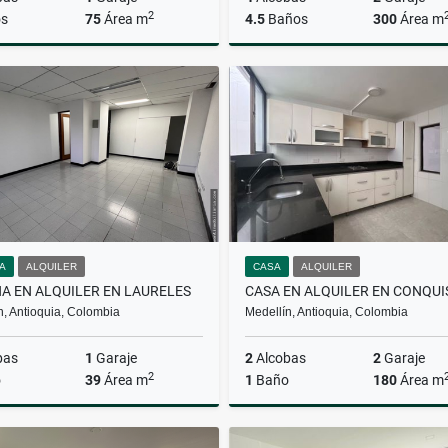
2
s
75
Área m
4.5
Baños
300
Área m
Alquiler
$3.500.000
$850.000.000
NA
ALQUILER
CASA
ALQUILER
NA EN ALQUILER EN LAURELES
n, Antioquia, Colombia
Medellín, Antioquia, Colombia
bas
1
Garaje
2
Alcobas
2
Garaje
2
o
39
Área m
1
Baño
180
Área m
Alquiler
A