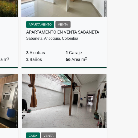
APARTAMENTO
VENTA
APARTAMENTO EN VENTA SABANETA
Sabaneta, Antioquia, Colombia
3
Alcobas
1
Garaje
2
2
ea m
2
Baños
66
Área m
Venta
Venta
$460.000.000
CASA
VENTA