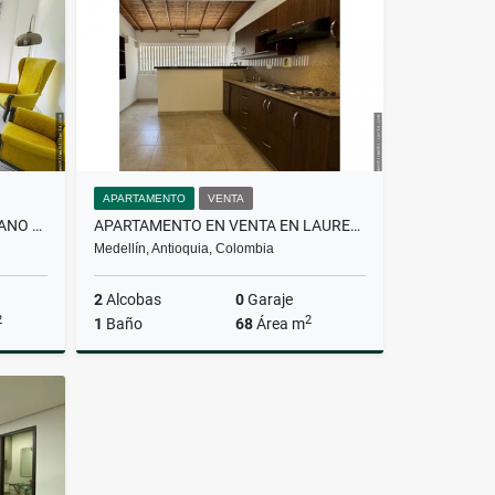
$4.800.000
APARTAMENTO
VENTA
PARCELACIÓN EN VENTA EN LLANO GRANDE
APARTAMENTO EN VENTA EN LAURELES
Medellín, Antioquia, Colombia
2
Alcobas
0
Garaje
2
2
1
Baño
68
Área m
Venta
Venta
$499.000.000