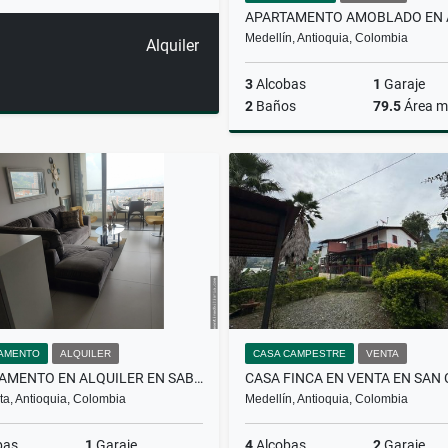
Medellín, Antioquia, Colombia
Alquiler
3
Alcobas
1
Garaje
2
Baños
79.5
Área m
A
$5.820.000
AMENTO
ALQUILER
CASA CAMPESTRE
VENTA
APARTAMENTO EN ALQUILER EN SABANETA
a, Antioquia, Colombia
Medellín, Antioquia, Colombia
bas
1
Garaje
4
Alcobas
2
Garaje