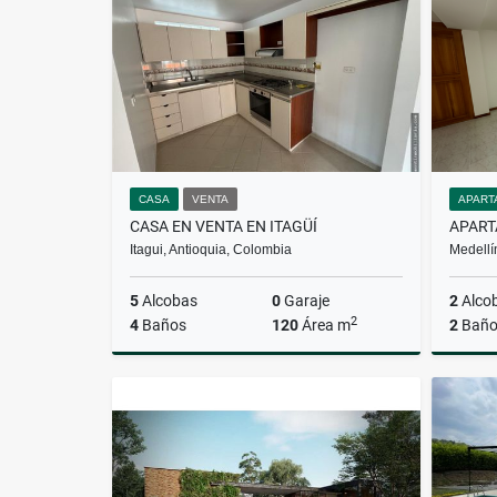
$5.000.000
CASA
VENTA
APART
CASA EN VENTA EN ITAGÜÍ
Itagui, Antioquia, Colombia
Medellí
5
Alcobas
0
Garaje
2
Alco
2
4
Baños
120
Área m
2
Baño
Venta
$550.000.000