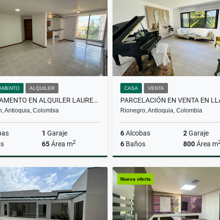
$2.500.000
$4.600.000
AMENTO
ALQUILER
CASA
VENTA
APARTAMENTO EN ALQUILER LAURELES
n, Antioquia, Colombia
Rionegro, Antioquia, Colombia
bas
1
Garaje
6
Alcobas
2
Garaje
2
s
65
Área m
6
Baños
800
Área m
Alquiler
Nueva oferta
$3.500.000
$4.500.000.000