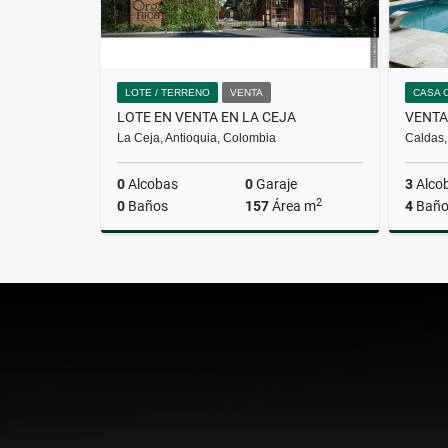
LOTE / TERRENO
VENTA
CASA 
LOTE EN VENTA EN LA CEJA
La Ceja, Antioquia, Colombia
Caldas,
0
Alcobas
0
Garaje
3
Alco
2
0
Baños
157
Área m
4
Baño
Venta
$550.000.000