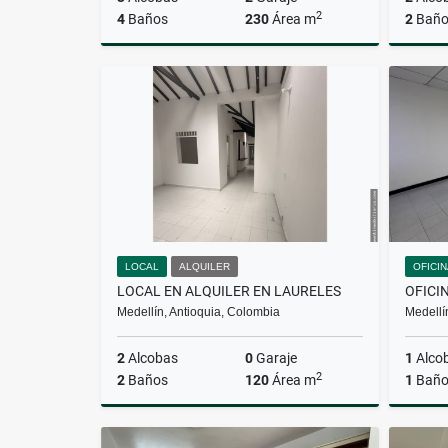
2
4
Baños
230
Área m
2
Baño
Alquiler
$17.000.000
LOCAL
ALQUILER
OFICI
LOCAL EN ALQUILER EN LAURELES
OFICI
Medellín, Antioquia, Colombia
Medellí
2
Alcobas
0
Garaje
1
Alco
2
2
Baños
120
Área m
1
Bañ
Alquiler