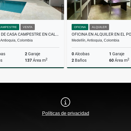
CAMPESTRE
VENTA
OFICINA
ALQUILER
VENTA DE CASA CAMPESTRE EN CALDAS
 Antioquia, Colombia
Medellín, Antioquia, Colombia
bas
2
Garaje
0
Alcobas
1
Garaje
2
2
s
137
Área m
2
Baños
60
Área m
Venta
A
$900.000.000
$4.700.000
Políticas de privacidad