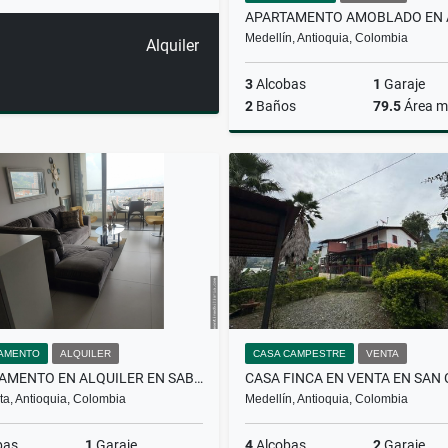
Medellín, Antioquia, Colombia
Alquiler
3
Alcobas
1
Garaje
2
Baños
79.5
Área m
A
$5.820.000
AMENTO
ALQUILER
CASA CAMPESTRE
VENTA
APARTAMENTO EN ALQUILER EN SABANETA
a, Antioquia, Colombia
Medellín, Antioquia, Colombia
bas
1
Garaje
4
Alcobas
2
Garaje