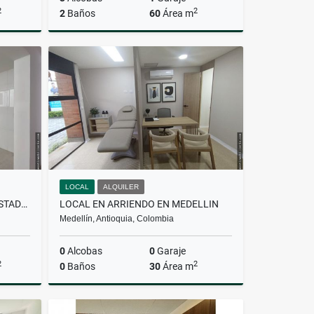
2
2
2
Baños
60
Área m
Venta
Venta
$400.000.000
LOCAL
ALQUILER
CASA EN ALQUILER EN CONQUISTADORES
LOCAL EN ARRIENDO EN MEDELLIN
Medellín, Antioquia, Colombia
0
Alcobas
0
Garaje
2
2
0
Baños
30
Área m
lquiler
Alquiler