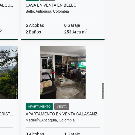
APARTAMENTO AMOBLADO EN ALQUILER CIUDAD DEL RIO
CASA EN VENTA EN BELLO
Bello, Antioquia, Colombia
5
Alcobas
0
Garaje
2
2
2
Baños
253
Área m
lquiler
Venta
$1.200.000.000
APARTAMENTO
VENTA
CASA FINCA EN VENTA EN SAN CRISTÓBAL
APARTAMENTO EN VENTA CALASANZ
Medellín, Antioquia, Colombia
3
Alcobas
1
Garaje