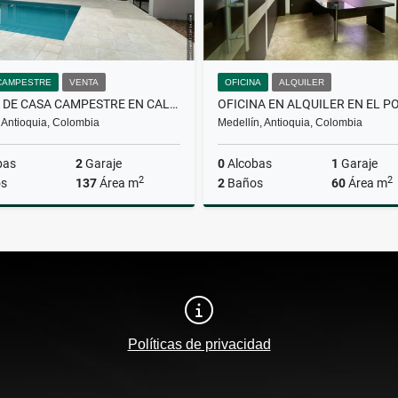
CAMPESTRE
VENTA
OFICINA
ALQUILER
VENTA DE CASA CAMPESTRE EN CALDAS
 Antioquia, Colombia
Medellín, Antioquia, Colombia
bas
2
Garaje
0
Alcobas
1
Garaje
2
2
s
137
Área m
2
Baños
60
Área m
Venta
A
$900.000.000
$4.700.000
Políticas de privacidad