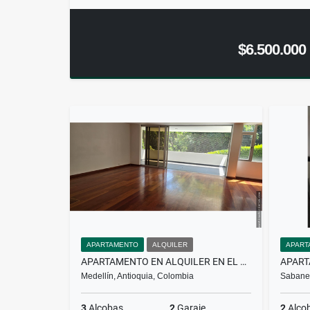
$6.500.000
APARTAMENTO
ALQUILER
APART
APARTAMENTO EN ALQUILER EN EL POBLADO
Medellín, Antioquia, Colombia
Sabanet
3
Alcobas
2
Garaje
2
Alco