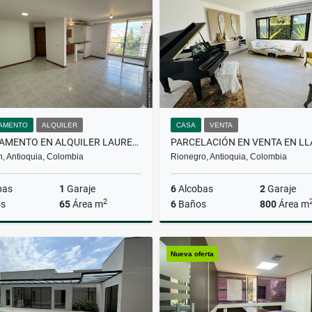
$2.500.000
$4.600.000
AMENTO
ALQUILER
CASA
VENTA
APARTAMENTO EN ALQUILER LAURELES
n, Antioquia, Colombia
Rionegro, Antioquia, Colombia
bas
1
Garaje
6
Alcobas
2
Garaje
2
s
65
Área m
6
Baños
800
Área m
Alquiler
Nueva oferta
$3.500.000
$4.500.000.000