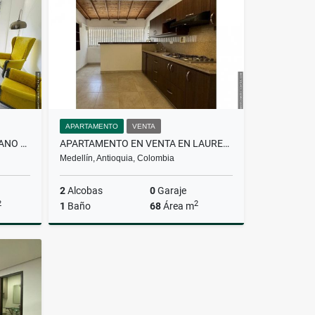
$4.800.000
APARTAMENTO
VENTA
PARCELACIÓN EN VENTA EN LLANO GRANDE
APARTAMENTO EN VENTA EN LAURELES
Medellín, Antioquia, Colombia
2
Alcobas
0
Garaje
2
2
1
Baño
68
Área m
Venta
Venta
$499.000.000