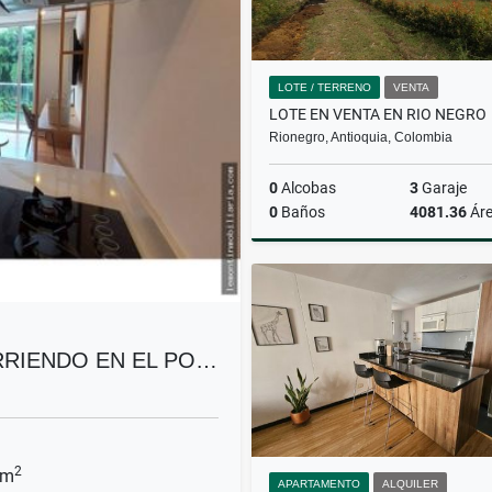
LOTE / TERRENO
VENTA
LOTE EN VENTA EN RIO NEGRO
Rionegro, Antioquia, Colombia
0
Alcobas
3
Garaje
0
Baños
4081.36
Ár
$619.000.000
RIENDO EN EL PO…
2
 m
APARTAMENTO
ALQUILER