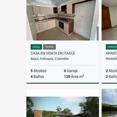
$5.000.000
CASA
VENTA
APART
CASA EN VENTA EN ITAGÜÍ
Itagui, Antioquia, Colombia
Medellí
5
Alcobas
0
Garaje
2
Alco
2
4
Baños
120
Área m
2
Baño
Venta
$550.000.000