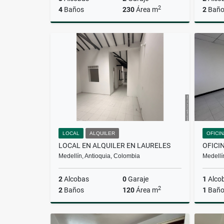
2
4
Baños
230
Área m
2
Baño
Alquiler
$17.000.000
LOCAL
ALQUILER
OFICI
LOCAL EN ALQUILER EN LAURELES
OFICI
Medellín, Antioquia, Colombia
Medellí
2
Alcobas
0
Garaje
1
Alco
2
2
Baños
120
Área m
1
Bañ
Alquiler