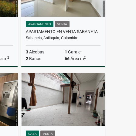
APARTAMENTO
VENTA
APARTAMENTO EN VENTA SABANETA
Sabaneta, Antioquia, Colombia
3
Alcobas
1
Garaje
2
2
ea m
2
Baños
66
Área m
Venta
Venta
$460.000.000
CASA
VENTA