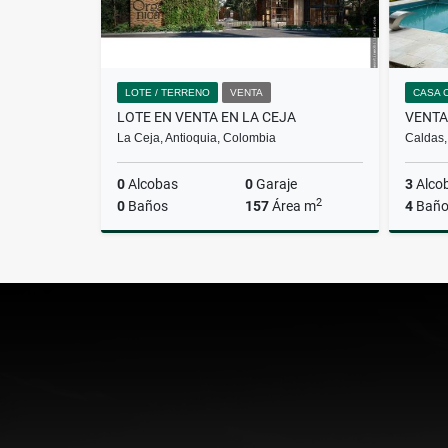
LOTE / TERRENO
VENTA
CASA 
LOTE EN VENTA EN LA CEJA
La Ceja, Antioquia, Colombia
Caldas,
0
Alcobas
0
Garaje
3
Alco
2
0
Baños
157
Área m
4
Baño
Venta
$550.000.000