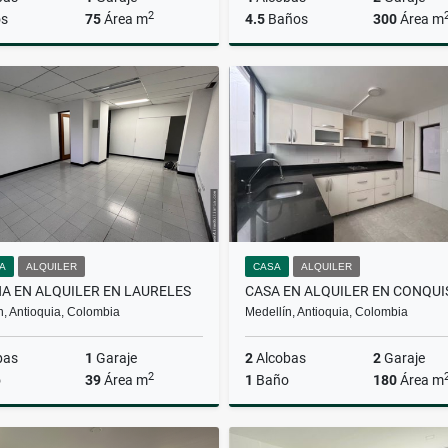
2
s
75
Área m
4.5
Baños
300
Área m
Alquiler
$3.500.000
$850.000.000
NA
ALQUILER
CASA
ALQUILER
NA EN ALQUILER EN LAURELES
n, Antioquia, Colombia
Medellín, Antioquia, Colombia
bas
1
Garaje
2
Alcobas
2
Garaje
2
o
39
Área m
1
Baño
180
Área m
Alquiler
A