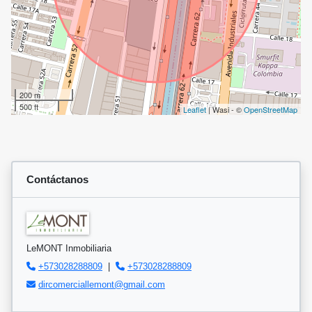
200 m
500 ft
Leaflet
| Wasi - ©
OpenStreetMap
Contáctanos
LeMONT Inmobiliaria
+573028288809
|
+573028288809
dircomerciallemont@gmail.com