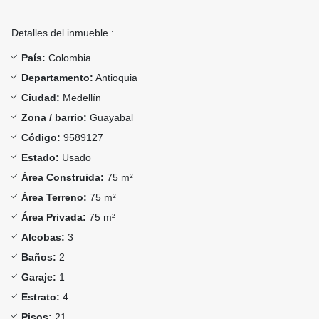
Detalles del inmueble :
País:
Colombia
Departamento:
Antioquia
Ciudad:
Medellín
Zona / barrio:
Guayabal
Código:
9589127
Estado:
Usado
Área Construida:
75 m²
Área Terreno:
75 m²
Área Privada:
75 m²
Alcobas:
3
Baños:
2
Garaje:
1
Estrato:
4
Pisos:
21