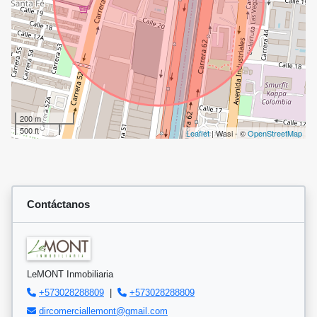
200 m
500 ft
Leaflet
| Wasi - ©
OpenStreetMap
Contáctanos
LeMONT Inmobiliaria
+573028288809
|
+573028288809
dircomerciallemont@gmail.com