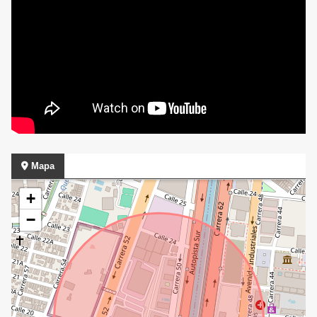
Mapa
+
−