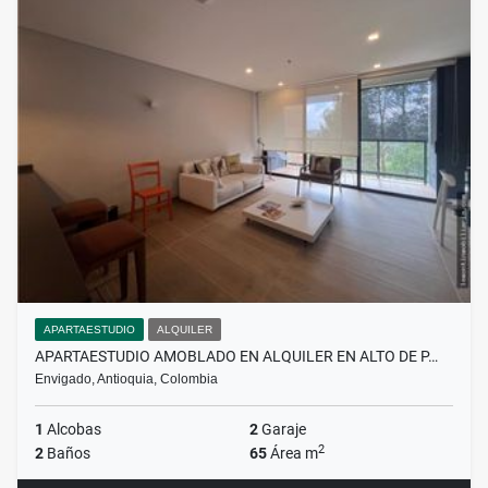
APARTAESTUDIO
ALQUILER
APARTAESTUDIO AMOBLADO EN ALQUILER EN ALTO DE P…
Envigado, Antioquia, Colombia
1
Alcobas
2
Garaje
2
2
Baños
65
Área m