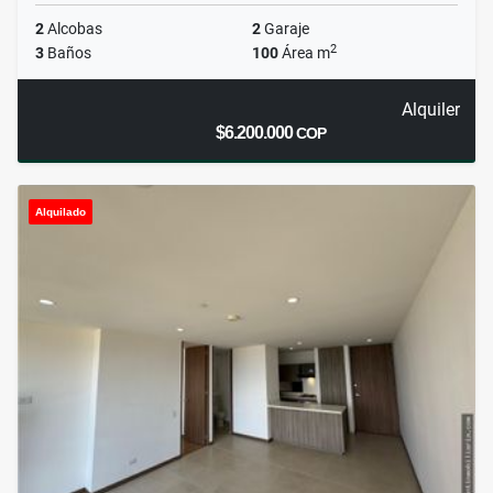
2
Alcobas
2
Garaje
2
3
Baños
100
Área m
Alquiler
$6.200.000
COP
Alquilado