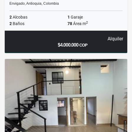
Envigado, Antioquia, Colombia
2
Alcobas
1
Garaje
2
2
Baños
78
Área m
Alquiler
$4.000.000
COP