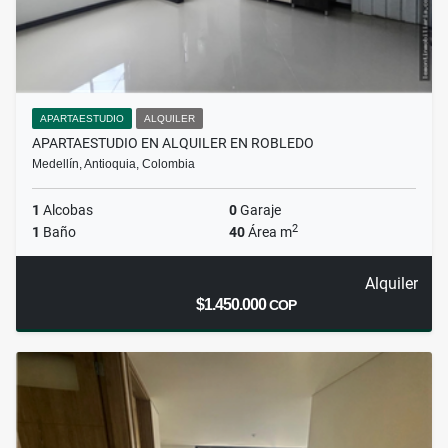
APARTAESTUDIO
ALQUILER
APARTAESTUDIO EN ALQUILER EN ROBLEDO
Medellín, Antioquia, Colombia
1
Alcobas
0
Garaje
2
1
Baño
40
Área m
Alquiler
$1.450.000
COP