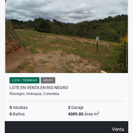
LOTE / TERRENO
VENTA
LOTE EN VENTA EN RIO NEGRO
Rionegro, Antioquia, Colombia
0
Alcobas
3
Garaje
2
0
Baños
4089.80
Área m
Venta