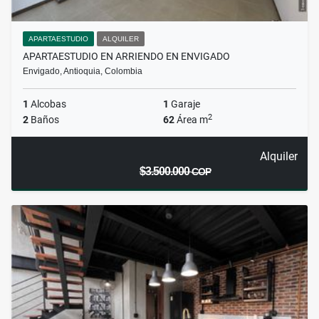
APARTAESTUDIO
ALQUILER
APARTAESTUDIO EN ARRIENDO EN ENVIGADO
Envigado, Antioquia, Colombia
1
Alcobas
1
Garaje
2
2
Baños
62
Área m
Alquiler
$3.500.000
COP