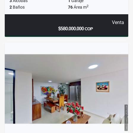
3
Alcobas
1
Garaje
2
2
Baños
76
Área m
Venta
$580.000.000
COP