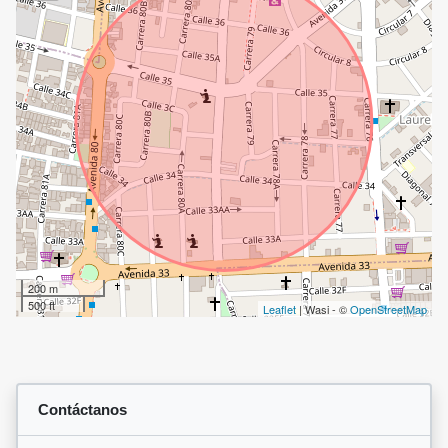
200 m
500 ft
Leaflet
| Wasi - ©
OpenStreetMap
Contáctanos