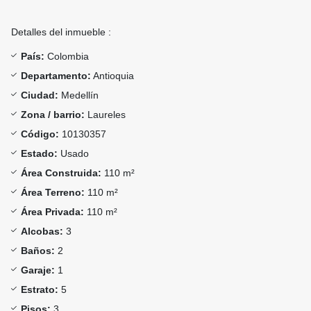
Detalles del inmueble :
País:
Colombia
Departamento:
Antioquia
Ciudad:
Medellín
Zona / barrio:
Laureles
Código:
10130357
Estado:
Usado
Área Construida:
110 m²
Área Terreno:
110 m²
Área Privada:
110 m²
Alcobas:
3
Baños:
2
Garaje:
1
Estrato:
5
Pisos:
3