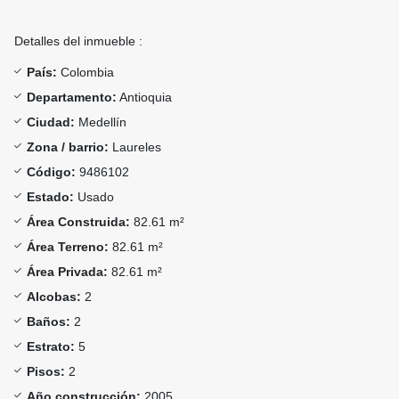
Detalles del inmueble :
País:
Colombia
Departamento:
Antioquia
Ciudad:
Medellín
Zona / barrio:
Laureles
Código:
9486102
Estado:
Usado
Área Construida:
82.61 m²
Área Terreno:
82.61 m²
Área Privada:
82.61 m²
Alcobas:
2
Baños:
2
Estrato:
5
Pisos:
2
Año construcción:
2005