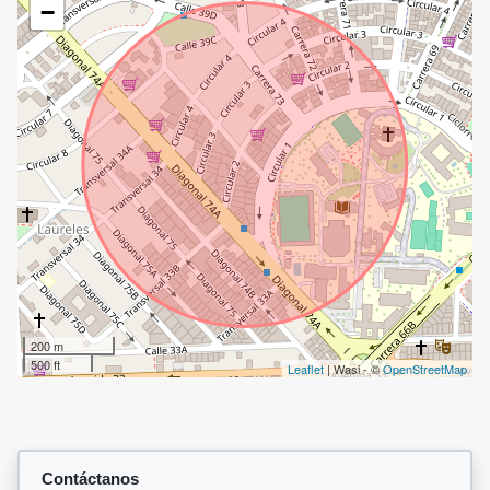
−
200 m
500 ft
Leaflet
| Wasi - ©
OpenStreetMap
Contáctanos