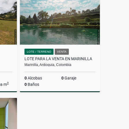
$870.000.000
LOTE / TERRENO
VENTA
LOTE PARA LA VENTA EN MARINILLA
Marinilla, Antioquia, Colombia
0
Alcobas
0
Garaje
2
ea m
0
Baños
Venta
Venta
$314.300.000