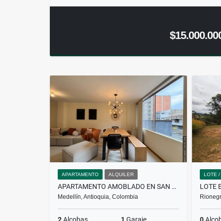
$15.000.00
APARTAMENTO
ALQUILER
LOTE 
APARTAMENTO AMOBLADO EN SAN JOAQUÍN
LOTE 
Medellín, Antioquia, Colombia
Rionegr
2
Alcobas
1
Garaje
0
Alco