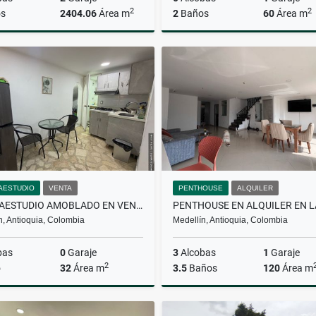
2
2
s
2404.06
Área m
2
Baños
60
Área m
Venta
A
$649.000.000
$4.700.000
AESTUDIO
VENTA
PENTHOUSE
ALQUILER
APARTAESTUDIO AMOBLADO EN VENTA EN LAURELES
n, Antioquia, Colombia
Medellín, Antioquia, Colombia
bas
0
Garaje
3
Alcobas
1
Garaje
2
o
32
Área m
3.5
Baños
120
Área m
Venta
A