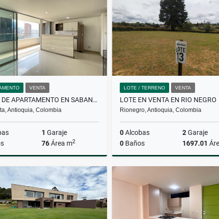
$330.000.000
$6.000.000
AMENTO
VENTA
LOTE / TERRENO
VENTA
VENTA DE APARTAMENTO EN SABANETA
LOTE EN VENTA EN RIO NEGRO
a, Antioquia, Colombia
Rionegro, Antioquia, Colombia
bas
1
Garaje
0
Alcobas
2
Garaje
2
s
76
Área m
0
Baños
1697.01
Ár
Venta
$580.000.000
$619.000.000