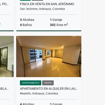
APARTAMENTO EN ARRIENDO EL POBLADO, MEDELLIN
FINCA EN VENTA EN SAN JERÓNIMO
San Jerónimo, Antioquia, Colombia
3
Alcobas
1
Garaje
2
2
4
Baños
302
Área m
lquiler
Venta
$2.200.000.000
APARTAMENTO
VENTA
OFICINA EN ALQUILER EN EL POBLADO
APARTAMENTO EN ALQUILER EN LAURELES
Medellín, Antioquia, Colombia
4
Alcobas
1
Garaje