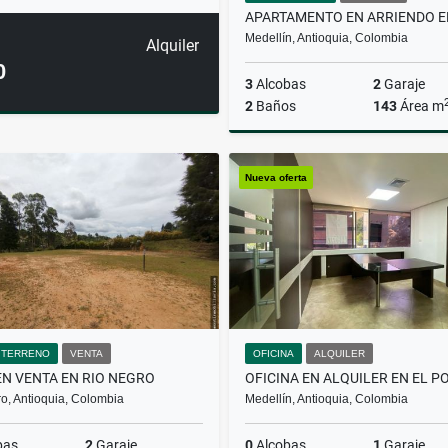
Medellín, Antioquia, Colombia
Alquiler
0
3
Alcobas
2
Garaje
2
Baños
143
Área m
A
Nueva oferta
$6.500.000
/ TERRENO
VENTA
OFICINA
ALQUILER
EN VENTA EN RIO NEGRO
o, Antioquia, Colombia
Medellín, Antioquia, Colombia
bas
2
Garaje
0
Alcobas
1
Garaje