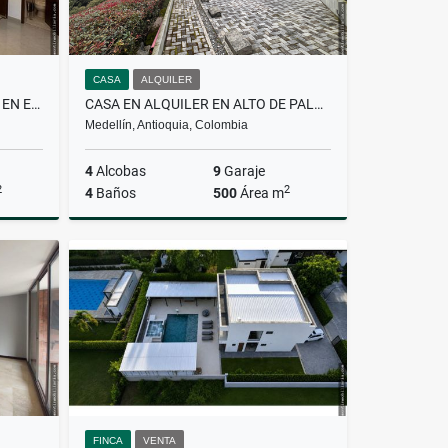
CASA
ALQUILER
CASA AMOBLADA EN ALQUILER EN EL POBLADO
CASA EN ALQUILER EN ALTO DE PALMAS
Medellín, Antioquia, Colombia
4
Alcobas
9
Garaje
2
2
4
Baños
500
Área m
lquiler
Alquiler
$34.000.000
FINCA
VENTA