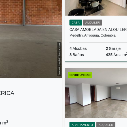
CASA
ALQUILER
Medellín, Antioquia, Colombia
4
Alcobas
2
Garaje
8
Baños
425
Área m
A
OPORTUNIDAD
$19.000.000
ÉRICA
2
a m
APARTAMENTO
ALQUILER