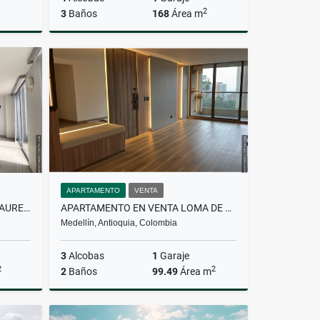
2
3
Baños
168
Área m
lquiler
Venta
$700.000.000
APARTAMENTO
VENTA
PENTHOUSE EN ALQUILER EN LAURELES
APARTAMENTO EN VENTA LOMA DE LOS BERNAL
Medellín, Antioquia, Colombia
3
Alcobas
1
Garaje
2
2
2
Baños
99.49
Área m
lquiler
Venta