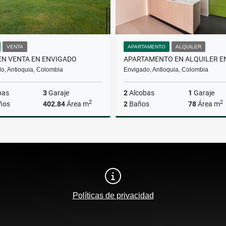
VENTA
APARTAMENTO
ALQUILER
EN VENTA EN ENVIGADO
o, Antioquia, Colombia
Envigado, Antioquia, Colombia
bas
3
Garaje
2
Alcobas
1
Garaje
2
2
ños
402.84
Área m
2
Baños
78
Área m
Venta
A
$5.210.000.000
$4.000.000
Políticas de privacidad