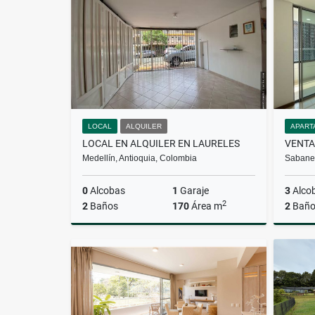
$4.800.000
LOCAL
ALQUILER
APART
LOCAL EN ALQUILER EN LAURELES
Medellín, Antioquia, Colombia
Sabanet
0
Alcobas
1
Garaje
3
Alco
2
2
Baños
170
Área m
2
Baño
Alquiler
$8.000.000