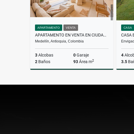
APARTAMENTO
VENTA
CASA
APARTAMENTO EN VENTA EN CIUDAD DEL RIO
CASA 
Medellín, Antioquia, Colombia
Envigad
3
Alcobas
0
Garaje
4
Alco
2
2
Baños
93
Área m
3.5
Ba
Venta
$927.000.000