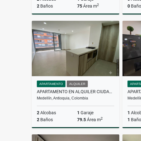
2
2
Baños
75
Área m
0
Baño
Alquiler
$5.200.000
APARTAMENTO
ALQUILER
APART
APARTAMENTO EN ALQUILER CIUDAD DEL RIO
Medellín, Antioquia, Colombia
Medellí
2
Alcobas
1
Garaje
1
Alco
2
2
Baños
79.5
Área m
1
Bañ
Alquiler