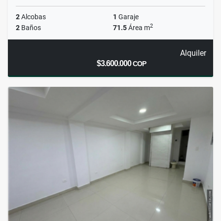
2
Alcobas
1
Garaje
2
2
Baños
71.5
Área m
Alquiler
$3.600.000
COP