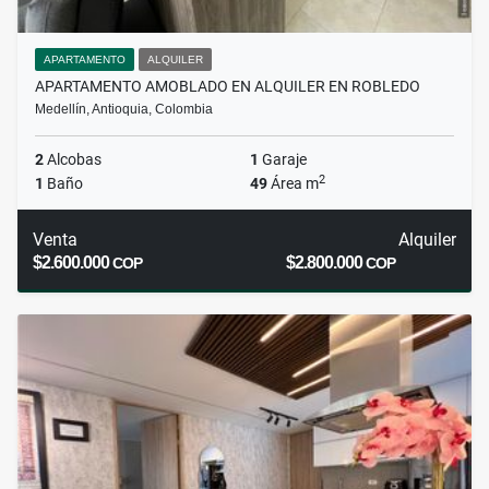
APARTAMENTO
ALQUILER
APARTAMENTO AMOBLADO EN ALQUILER EN ROBLEDO
Medellín, Antioquia, Colombia
2
Alcobas
1
Garaje
2
1
Baño
49
Área m
Venta
Alquiler
$2.600.000
$2.800.000
COP
COP