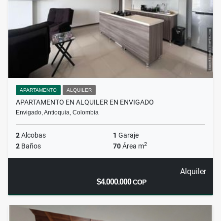
APARTAMENTO
ALQUILER
APARTAMENTO EN ALQUILER EN ENVIGADO
Envigado, Antioquia, Colombia
2
Alcobas
1
Garaje
2
2
Baños
70
Área m
Alquiler
$4.000.000
COP