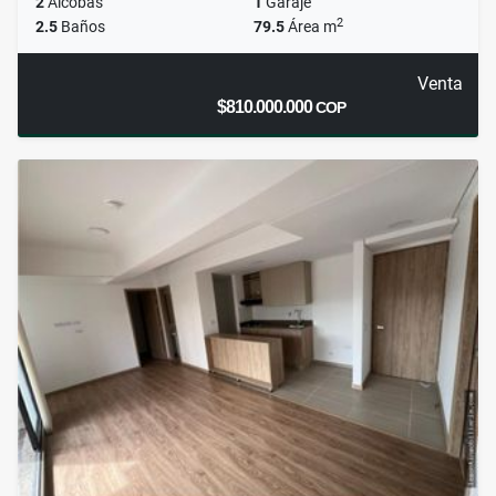
2
Alcobas
1
Garaje
2
2.5
Baños
79.5
Área m
Venta
$810.000.000
COP