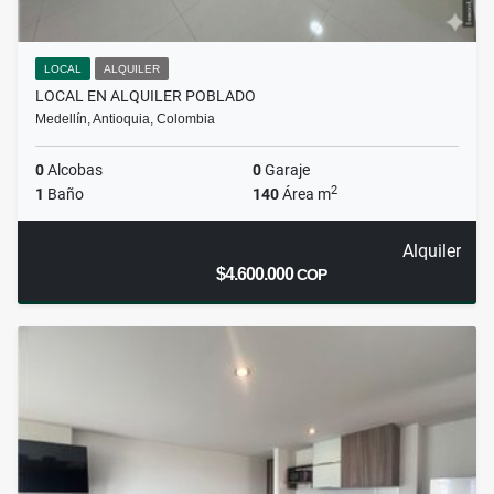
LOCAL
ALQUILER
LOCAL EN ALQUILER POBLADO
Medellín, Antioquia, Colombia
0
Alcobas
0
Garaje
2
1
Baño
140
Área m
Alquiler
$4.600.000
COP