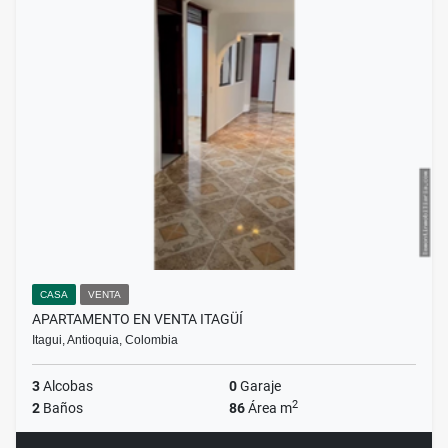
CASA
VENTA
APARTAMENTO EN VENTA ITAGÜÍ
Itagui, Antioquia, Colombia
3
Alcobas
0
Garaje
2
2
Baños
86
Área m