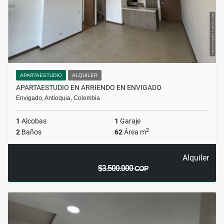
APARTAESTUDIO
ALQUILER
APARTAESTUDIO EN ARRIENDO EN ENVIGADO
Envigado, Antioquia, Colombia
1
Alcobas
1
Garaje
2
2
Baños
62
Área m
Alquiler
$3.500.000
COP