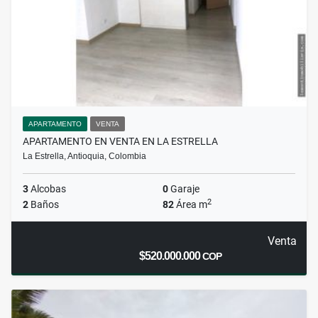
APARTAMENTO
VENTA
APARTAMENTO EN VENTA EN LA ESTRELLA
La Estrella, Antioquia, Colombia
3
Alcobas
0
Garaje
2
2
Baños
82
Área m
Venta
$520.000.000
COP