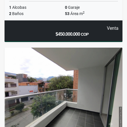
1
Alcobas
0
Garaje
2
2
Baños
53
Área m
Venta
$450.000.000
COP