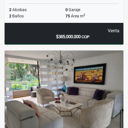
2
Alcobas
0
Garaje
2
2
Baños
75
Área m
Venta
$365.000.000
COP