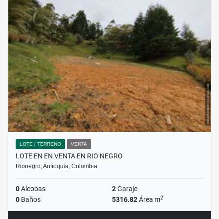
LOTE / TERRENO
VENTA
LOTE EN EN VENTA EN RIO NEGRO
Rionegro, Antioquia, Colombia
0
Alcobas
2
Garaje
2
0
Baños
5316.82
Área m