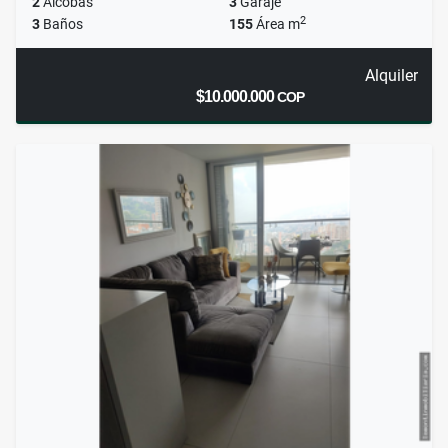
2
Alcobas
3
Garaje
2
3
Baños
155
Área m
Alquiler
$10.000.000
COP