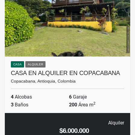
CASA
ALQUILER
CASA EN ALQUILER EN COPACABANA
Copacabana, Antioquia, Colombia
4
Alcobas
6
Garaje
2
3
Baños
200
Área m
Alquiler
$6.000.000