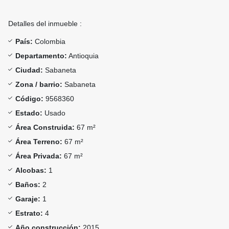
Detalles del inmueble :
País:
Colombia
Departamento:
Antioquia
Ciudad:
Sabaneta
Zona / barrio:
Sabaneta
Código:
9568360
Estado:
Usado
Área Construida:
67 m²
Área Terreno:
67 m²
Área Privada:
67 m²
Alcobas:
1
Baños:
2
Garaje:
1
Estrato:
4
Año construcción:
2015