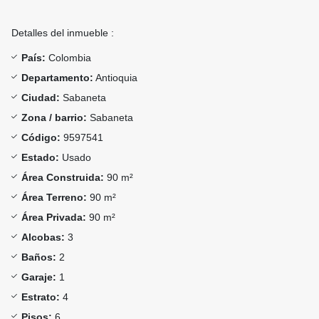
Detalles del inmueble :
País:
Colombia
Departamento:
Antioquia
Ciudad:
Sabaneta
Zona / barrio:
Sabaneta
Código:
9597541
Estado:
Usado
Área Construida:
90 m²
Área Terreno:
90 m²
Área Privada:
90 m²
Alcobas:
3
Baños:
2
Garaje:
1
Estrato:
4
Pisos:
6