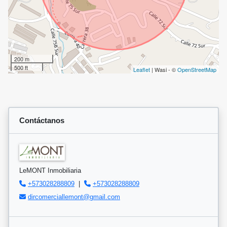
200 m
500 ft
Leaflet
| Wasi - ©
OpenStreetMap
Contáctanos
LeMONT Inmobiliaria
+573028288809
|
+573028288809
dircomerciallemont@gmail.com