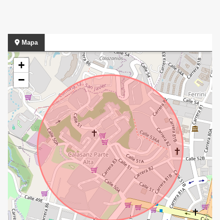
Mapa
+
−