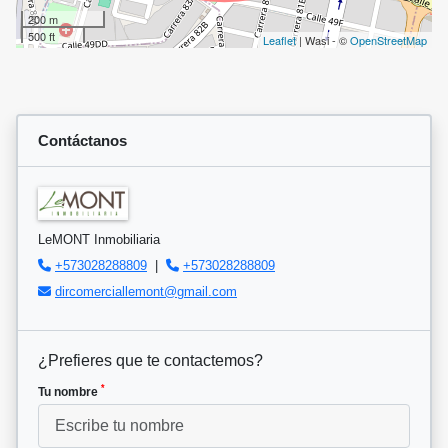
200 m
500 ft
Leaflet
| Wasi - ©
OpenStreetMap
Contáctanos
LeMONT Inmobiliaria
+573028288809
|
+573028288809
dircomerciallemont@gmail.com
¿Prefieres que te contactemos?
*
Tu nombre