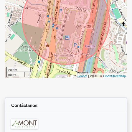
200 m
500 ft
Leaflet
| Wasi - ©
OpenStreetMap
Contáctanos