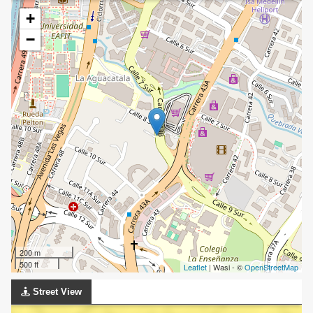
+
−
200 m
500 ft
Leaflet
| Wasi - ©
OpenStreetMap
Street View