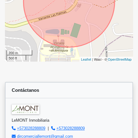
200 m
500 ft
Leaflet
| Wasi - ©
OpenStreetMap
Contáctanos
LeMONT Inmobiliaria
+573028288809
|
+573028288809
dircomerciallemont@gmail.com