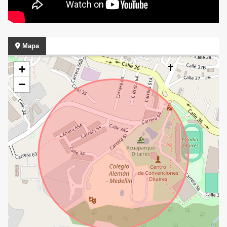
Mapa
+
−