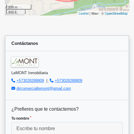
200 m
500 ft
Leaflet
| Wasi - ©
OpenStreetMap
Contáctanos
LeMONT Inmobiliaria
+573028288809
|
+573028288809
dircomerciallemont@gmail.com
¿Prefieres que te contactemos?
*
Tu nombre