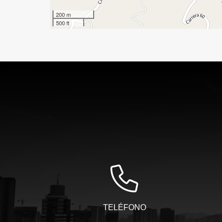
200 m
500 ft
TELÉFONO