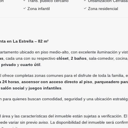
ón
Trans. público cercano
Urbanización Cerrada
Zona infantil
Zona residencial
ta en La Estrella – 82 m²
rtamento ubicado en piso medio-alto, con excelente iluminación y vist
as
, cada una con su respectivo
clóset
,
2 baños
, sala-comedor, cocina
 privado
y
cuarto útil
.
l ofrece completas zonas comunes para el disfrute de toda la familia, e
ia 24 horas
,
ascensor con acceso directo al piso
,
parqueadero par
,
salón social
y
juegos infantiles
.
n para quienes buscan comodidad, seguridad y una ubicación estratég
 área y las características del inmueble están sujetas a verificación. E
de variar sin previo aviso. La disponibilidad del inmueble será confir