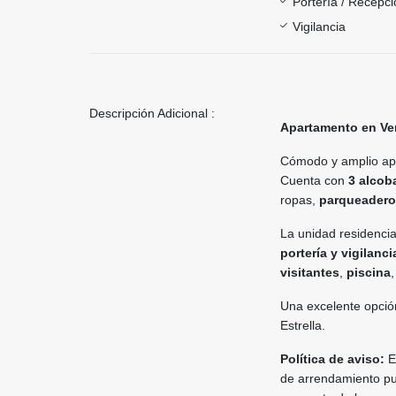
Portería / Recepci
Vigilancia
Descripción Adicional :
Apartamento en Ven
Cómodo y amplio apa
Cuenta con
3 alcob
ropas,
parqueadero
La unidad residencia
portería y vigilanc
visitantes
,
piscina
Una excelente opció
Estrella.
Política de aviso:
El
de arrendamiento pue