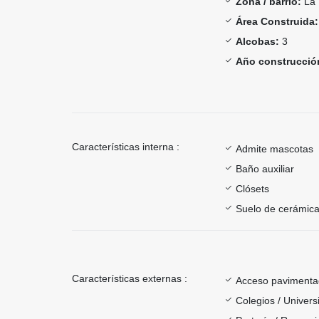
Zona / barrio:
La 
Área Construida:
Alcobas:
3
Año construcció
Características interna :
Admite mascotas
Baño auxiliar
Clósets
Suelo de cerámica
Características externas :
Acceso paviment
Colegios / Univer