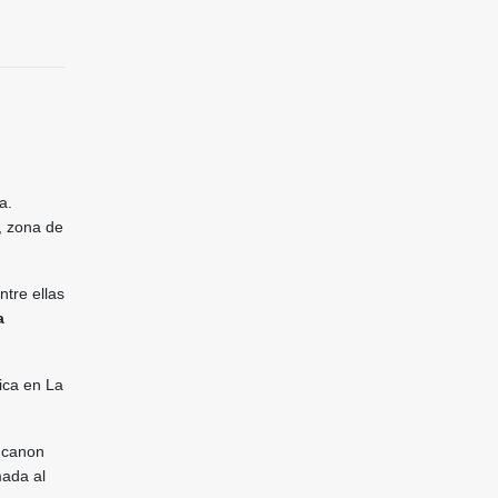
a.
, zona de
ntre ellas
a
ica en La
l canon
mada al