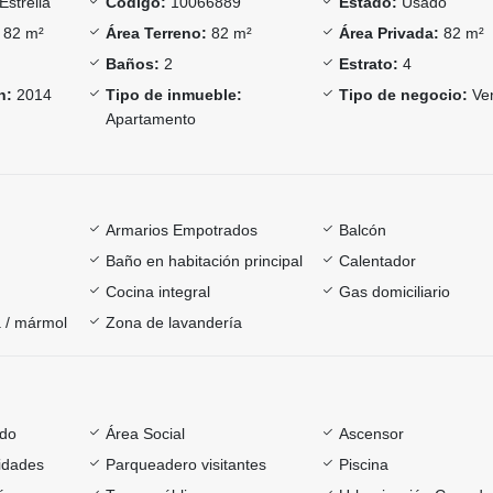
Estrella
Código:
10066889
Estado:
Usado
82 m²
Área Terreno:
82 m²
Área Privada:
82 m²
Baños:
2
Estrato:
4
n:
2014
Tipo de inmueble:
Tipo de negocio:
Ve
Apartamento
Armarios Empotrados
Balcón
Baño en habitación principal
Calentador
Cocina integral
Gas domiciliario
 / mármol
Zona de lavandería
ado
Área Social
Ascensor
sidades
Parqueadero visitantes
Piscina