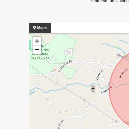
momento de la consul
Mapa
+
−