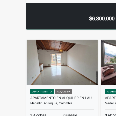
$6.800.000
APARTAMENTO
ALQUILER
APART
APARTAMENTO EN ALQUILER EN LAURELES
Medellín, Antioquia, Colombia
Medellí
3
Alcobas
0
Garaje
3
Alco