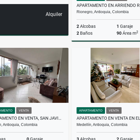
Rionegro, Antioquia, Colombia
Alquiler
2
Alcobas
1
Garaje
2
2
Baños
90
Área m
A
$2.700.000
AMENTO
VENTA
APARTAMENTO
VENTA
APARTAMENTO EN VENTA, SAN JAVIER, MEDELLIN
n, Antioquia, Colombia
Medellín, Antioquia, Colombia
bas
0
Garaje
3
Alcobas
2
Garaje