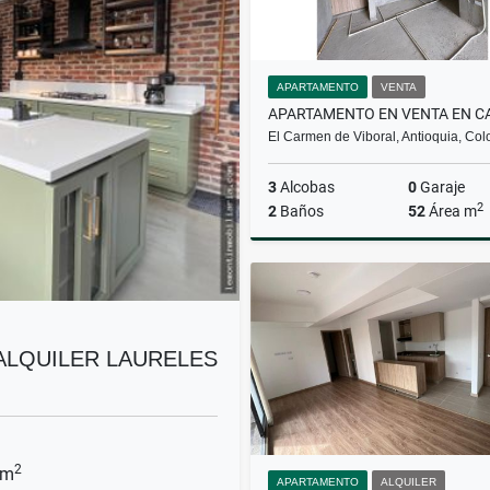
APARTAMENTO
VENTA
El Carmen de Viboral, Antioquia, Co
3
Alcobas
0
Garaje
2
2
Baños
52
Área m
$220.000.000
ALQUILER LAURELES
2
 m
APARTAMENTO
ALQUILER