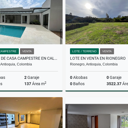
$1.800.000.000
$2.500.000
CAMPESTRE
VENTA
LOTE / TERRENO
VENTA
VENTA DE CASA CAMPESTRE EN CALDAS
LOTE EN VENTA EN RIONEGRO
 Antioquia, Colombia
Rionegro, Antioquia, Colombia
bas
2
Garaje
0
Alcobas
0
Garaje
2
s
137
Área m
0
Baños
3522.37
Ár
Venta
$900.000.000
$1.400.000.000