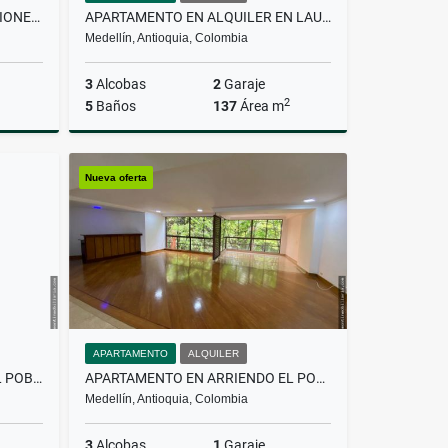
APARTAMENTO EN ARRIENDO RIONEGRO, ANTIOQUIA
APARTAMENTO EN ALQUILER EN LAURELES
Medellín, Antioquia, Colombia
3
Alcobas
2
Garaje
2
5
Baños
137
Área m
lquiler
Alquiler
Nueva oferta
$6.200.000
APARTAMENTO
ALQUILER
APARTAMENTO EN VENTA EN EL POBLADO
APARTAMENTO EN ARRIENDO EL POBLADO, MEDELLIN
Medellín, Antioquia, Colombia
3
Alcobas
1
Garaje