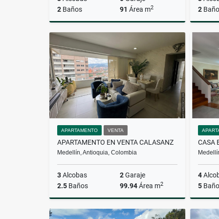
2
2
Baños
91
Área m
2
Baño
Alquiler
$3.400.000
APARTAMENTO
VENTA
APART
APARTAMENTO EN VENTA CALASANZ
CASA 
Medellín, Antioquia, Colombia
Medellí
3
Alcobas
2
Garaje
4
Alco
2
2.5
Baños
99.94
Área m
5
Baño
Venta