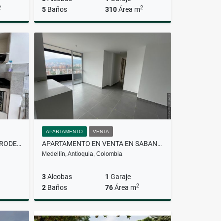
2
2
5
Baños
310
Área m
Venta
Alquiler
$10.000.000
APARTAMENTO
VENTA
SE ALQUILA APARTAMENTO EN RODEO ALTO
APARTAMENTO EN VENTA EN SABANETA
Medellín, Antioquia, Colombia
3
Alcobas
1
Garaje
2
2
Baños
76
Área m
lquiler
Venta