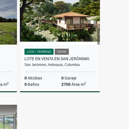
$620.000.000
LOTE / TERRENO
VENTA
LOTE EN VENTA EN SAN JERÓNIMO
San Jerónimo, Antioquia, Colombia
0
Alcobas
0
Garaje
2
2
ea m
0
Baños
2700
Área m
Venta
Venta
$351.000.000