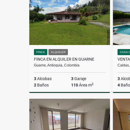
$850.000.000
FINCA
ALQUILER
CASA 
FINCA EN ALQUILER EN GUARNE
Guarne, Antioquia, Colombia
Caldas,
3
Alcobas
3
Garaje
3
Alco
2
2
Baños
110
Área m
4
Baño
Alquiler
$4.000.000