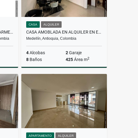
CASA
ALQUILER
APARTAMENTO EN VENTA EN CARMEN DEL VIBORAL
CASA AMOBLADA EN ALQUILER EN EL POBLADO
lombia
Medellín, Antioquia, Colombia
4
Alcobas
2
Garaje
2
8
Baños
425
Área m
Venta
Alquiler
$19.000.000
APARTAMENTO
ALQUILER