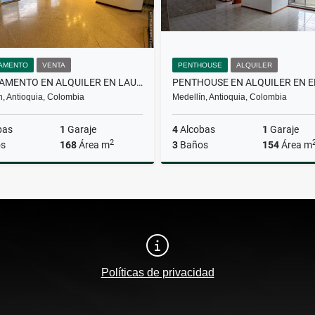
AMENTO
VENTA
PENTHOUSE
ALQUILER
APARTAMENTO EN ALQUILER EN LAURELES
n, Antioquia, Colombia
Medellín, Antioquia, Colombia
bas
1
Garaje
4
Alcobas
1
Garaje
2
s
168
Área m
3
Baños
154
Área m
Venta
A
$700.000.000
$5.000.000
Políticas de privacidad