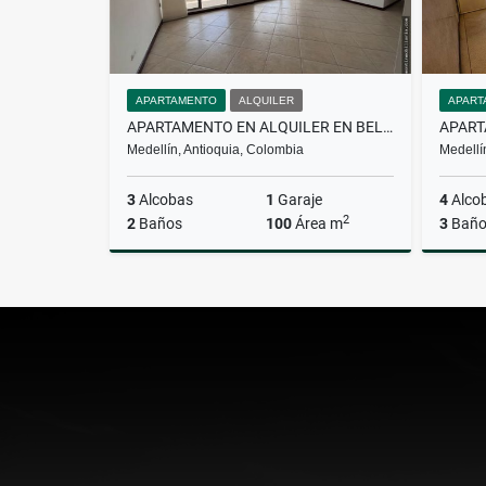
APARTAMENTO
ALQUILER
APART
APARTAMENTO EN ALQUILER EN BELÉN
Medellín, Antioquia, Colombia
Medellí
3
Alcobas
1
Garaje
4
Alco
2
2
Baños
100
Área m
3
Baño
Alquiler
$3.900.000