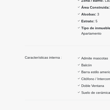
Zona / barrio:
Lau
Área Construida:
Alcobas:
3
Estrato:
5
Tipo de inmueble
Apartamento
Características interna :
Admite mascotas
Balcón
Barra estilo ameri
Citófono / Interc
Doble Ventana
Suelo de cerámica