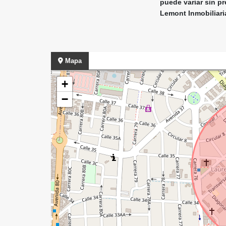
puede variar sin pr
Lemont Inmobiliari
Mapa
+
−