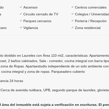
ado
Ascensor
Centros comerciales
a
Circuito cerrado de TV
Colegios / Universida
Parques cercanos
Portería / Recepción
rcano
Vigilancia
Zona residencial
 dividido en Laureles con Área 110 mt2, caracteristicas: Apartamento 
oset, 2 baños cabinados, Sala - comedor, cocina integral con barra tip
 zona de Ropas. Apartaestudio independiente de un solo ambiente con
 cocina integral y zona de ropas. Parqueadero cubierto
ilancia 24 horas
 Cerca de avenida nutibara, UPB, segundo parque de laureles, glorieta
l área del inmueble está sujeta a verificación en escrituras. El pre