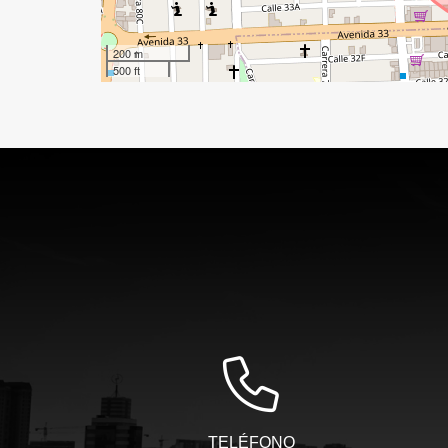
200 m
500 ft
TELÉFONO