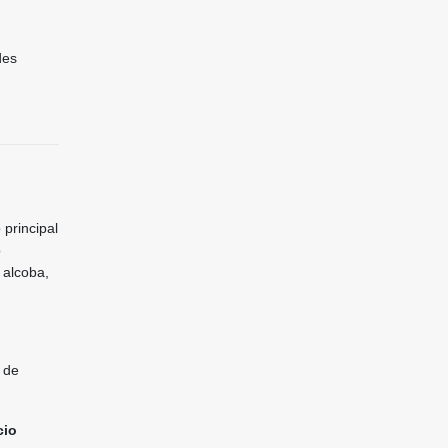
des
principal
o
 alcoba,
 de
cio