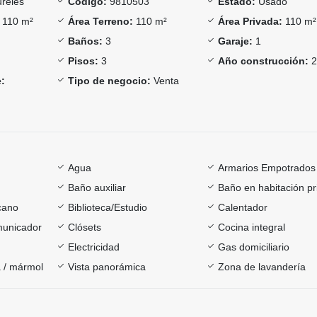
reles
Código:
9810503
Estado:
Usado
110 m²
Área Terreno:
110 m²
Área Privada:
110 m²
Baños:
3
Garaje:
1
Pisos:
3
Año construcción:
2
:
Tipo de negocio:
Venta
Agua
Armarios Empotrados
Baño auxiliar
Baño en habitación pr
cano
Biblioteca/Estudio
Calentador
omunicador
Clósets
Cocina integral
Electricidad
Gas domiciliario
 / mármol
Vista panorámica
Zona de lavandería