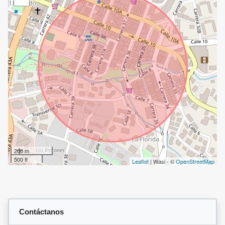
200 m
500 ft
Leaflet
| Wasi - ©
OpenStreetMap
Contáctanos