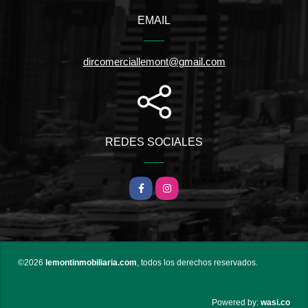
EMAIL
dircomerciallemont@gmail.com
REDES SOCIALES
Facebook
Instagram
©2026
lemontinmobiliaria.com
, todos los derechos reservados.
wasi.co
Powered by: