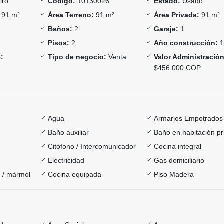
iro
Código:
10130026
Estado:
Usado
91 m²
Área Terreno:
91 m²
Área Privada:
91 m²
Baños:
2
Garaje:
1
Pisos:
2
Año construcción:
:
Tipo de negocio:
Venta
Valor Administración
$456.000 COP
Agua
Armarios Empotrados
Baño auxiliar
Baño en habitación pr
Citófono / Intercomunicador
Cocina integral
Electricidad
Gas domiciliario
 / mármol
Cocina equipada
Piso Madera