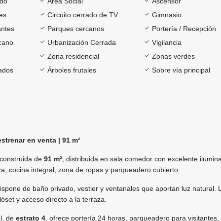
ado
Área Social
Ascensor
es
Circuito cerrado de TV
Gimnasio
antes
Parques cercanos
Portería / Recepción
rcano
Urbanización Cerrada
Vigilancia
Zona residencial
Zonas verdes
ados
Árboles frutales
Sobre vía principal
strenar en venta | 91 m²
construida de
91 m²
, distribuida en sala comedor con excelente ilumin
za, cocina integral, zona de ropas y parqueadero cubierto.
dispone de baño privado, vestier y ventanales que aportan luz natural. 
lóset y acceso directo a la terraza.
l, de
estrato 4
, ofrece portería 24 horas, parqueadero para visitantes,