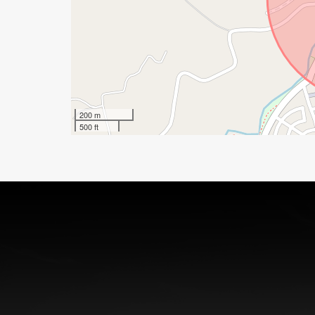
200 m
500 ft