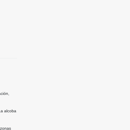
ación,
La alcoba
 zonas