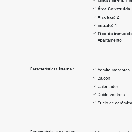
Zona / barrio:
Ret
Área Construida:
Alcobas:
2
Estrato:
4
Tipo de inmueble
Apartamento
Características interna :
Admite mascotas
Balcón
Calentador
Doble Ventana
Suelo de cerámica
Características externas :