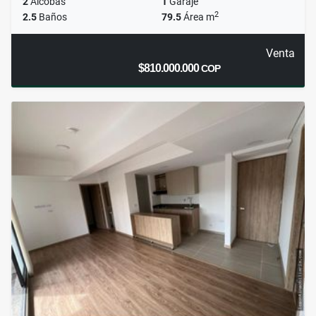
2
Alcobas
1
Garaje
2
2.5
Baños
79.5
Área m
Venta
$810.000.000
COP