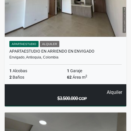
APARTAESTUDIO
ALQUILER
APARTAESTUDIO EN ARRIENDO EN ENVIGADO
Envigado, Antioquia, Colombia
1
Alcobas
1
Garaje
2
2
Baños
62
Área m
Alquiler
$3.500.000
COP