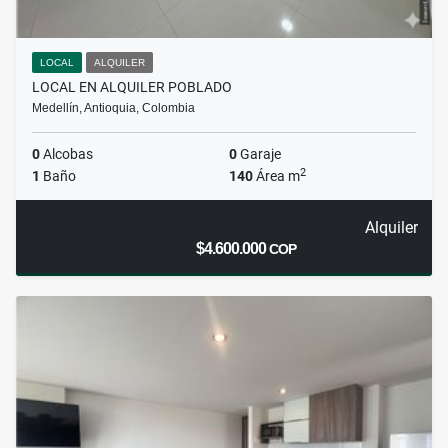
LOCAL
ALQUILER
LOCAL EN ALQUILER POBLADO
Medellín, Antioquia, Colombia
0
Alcobas
0
Garaje
2
1
Baño
140
Área m
Alquiler
$4.600.000
COP