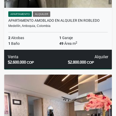
APARTAMENTO
ALQUILER
APARTAMENTO AMOBLADO EN ALQUILER EN ROBLEDO
Medellín, Antioquia, Colombia
2
Alcobas
1
Garaje
2
1
Baño
49
Área m
Venta
Alquiler
$2.600.000
$2.800.000
COP
COP