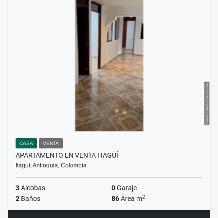
CASA
VENTA
APARTAMENTO EN VENTA ITAGÜÍ
Itagui, Antioquia, Colombia
3
Alcobas
0
Garaje
2
2
Baños
86
Área m