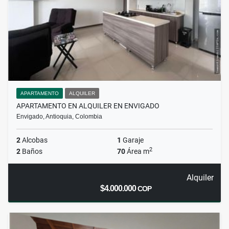
APARTAMENTO
ALQUILER
APARTAMENTO EN ALQUILER EN ENVIGADO
Envigado, Antioquia, Colombia
2
Alcobas
1
Garaje
2
2
Baños
70
Área m
Alquiler
$4.000.000
COP