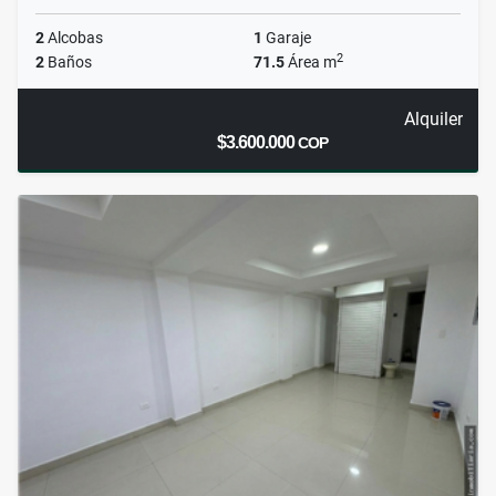
2
Alcobas
1
Garaje
2
2
Baños
71.5
Área m
Alquiler
$3.600.000
COP