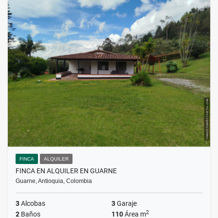
FINCA
ALQUILER
FINCA EN ALQUILER EN GUARNE
Guarne, Antioquia, Colombia
3
Alcobas
3
Garaje
2
2
Baños
110
Área m