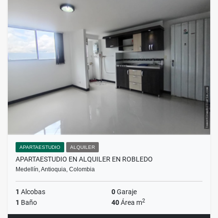
APARTAESTUDIO
ALQUILER
APARTAESTUDIO EN ALQUILER EN ROBLEDO
Medellín, Antioquia, Colombia
1
Alcobas
0
Garaje
2
1
Baño
40
Área m