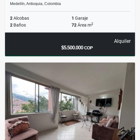
Medellín, Antioquia, Colombia
2
Alcobas
1
Garaje
2
2
Baños
72
Área m
Alquiler
$5.500.000
COP