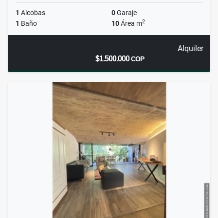
1
Alcobas
0
Garaje
2
1
Baño
10
Área m
Alquiler
$1.500.000
COP