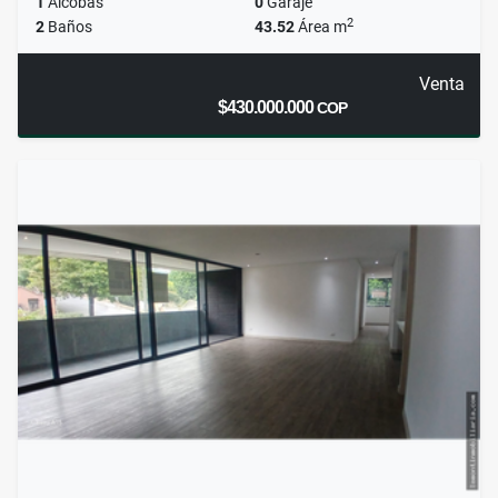
1
Alcobas
0
Garaje
2
2
Baños
43.52
Área m
Venta
$430.000.000
COP