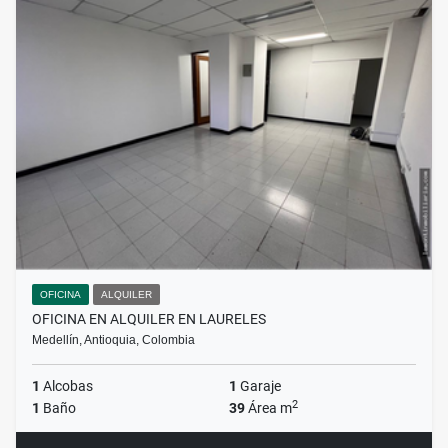
OFICINA
ALQUILER
OFICINA EN ALQUILER EN LAURELES
Medellín, Antioquia, Colombia
1
Alcobas
1
Garaje
2
1
Baño
39
Área m