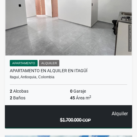
APARTAMENTO
ALQUILER
APARTAMENTO EN ALQUILER EN ITAGÜÍ
Itagui, Antioquia, Colombia
2
Alcobas
0
Garaje
2
2
Baños
45
Área m
Alquiler
$1.700.000
COP