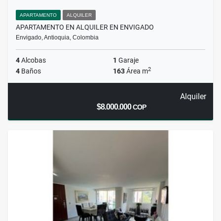
APARTAMENTO
ALQUILER
APARTAMENTO EN ALQUILER EN ENVIGADO
Envigado, Antioquia, Colombia
4
Alcobas
1
Garaje
2
4
Baños
163
Área m
Alquiler
$8.000.000
COP