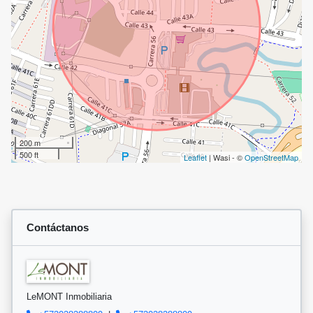
200 m
500 ft
Leaflet
| Wasi - ©
OpenStreetMap
Contáctanos
LeMONT Inmobiliaria