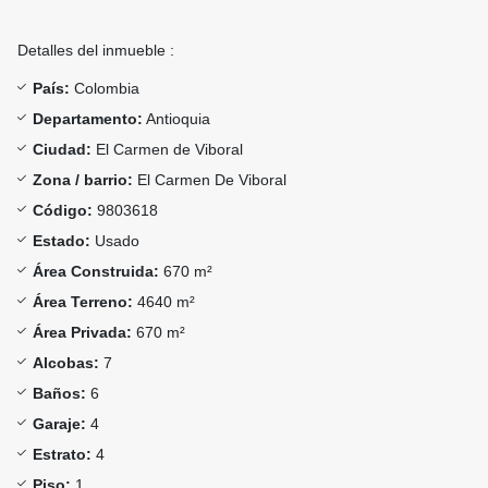
Detalles del inmueble :
País:
Colombia
Departamento:
Antioquia
Ciudad:
El Carmen de Viboral
Zona / barrio:
El Carmen De Viboral
Código:
9803618
Estado:
Usado
Área Construida:
670 m²
Área Terreno:
4640 m²
Área Privada:
670 m²
Alcobas:
7
Baños:
6
Garaje:
4
Estrato:
4
Piso:
1