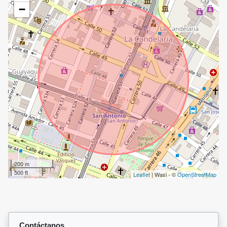
−
200 m
500 ft
Leaflet
| Wasi - ©
OpenStreetMap
Contáctanos