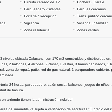
a
Circuito cerrado de TV
Cochera / Garaje
Parqueadero visitantes
Parques cercanos
Portería / Recepción
Trans. público cercan
rada
Vigilancia
Vivienda unifamiliar
Zona residencial
Zonas verdes
3 niveles ubicada Calasanz, con 170 m2 construidos y distribuidos en: 
 hall, 2 balcónes, 4 alcobas, 2 closet, 1 vestier, 3 baños cabinados, 1 
gral, zona de ropa,1 patio, red de gas natural, 1 parqueadero cubierto; 
laminada.
tería 24 horas, parqueadero, salón social, balcones, juegos de niños,
shut de basura.
 en arriendo tienen la administración incluida!
l área del inmueble va sujeta a verificación de escrituras *El precio del