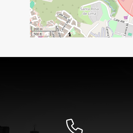
200 m
500 ft