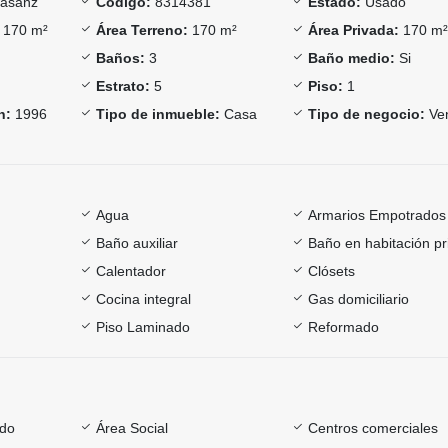
asanz
Código:
8314381
Estado:
Usado
170 m²
Área Terreno:
170 m²
Área Privada:
170 m
Baños:
3
Baño medio:
Si
Estrato:
5
Piso:
1
n:
1996
Tipo de inmueble:
Casa
Tipo de negocio:
Ve
Agua
Armarios Empotrados
Baño auxiliar
Baño en habitación pr
Calentador
Clósets
Cocina integral
Gas domiciliario
Piso Laminado
Reformado
ado
Área Social
Centros comerciales