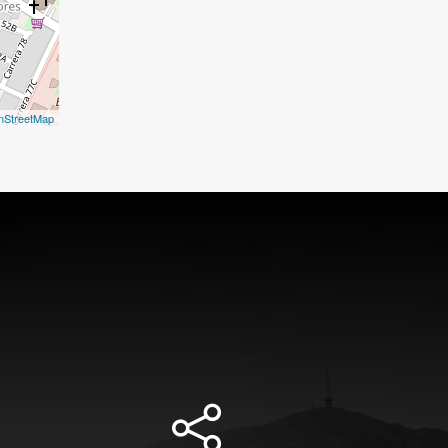
nStreetMap