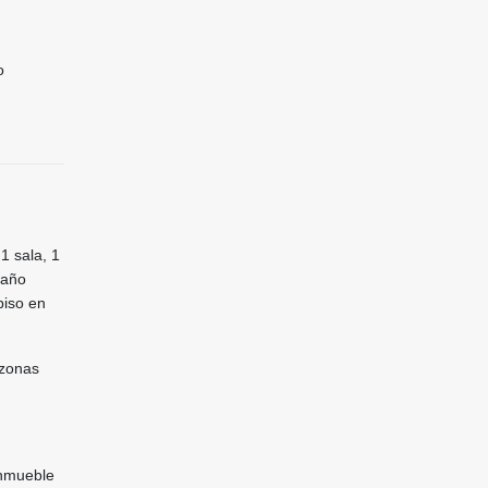
o
1 sala, 1
baño
piso en
 zonas
 inmueble