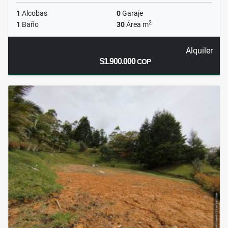
1
Alcobas
0
Garaje
2
1
Baño
30
Área m
Alquiler
$1.900.000
COP