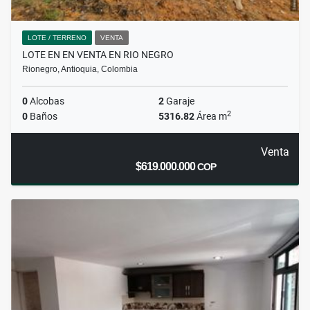
LOTE / TERRENO
VENTA
LOTE EN EN VENTA EN RIO NEGRO
Rionegro, Antioquia, Colombia
0
Alcobas
2
Garaje
2
0
Baños
5316.82
Área m
Venta
$619.000.000
COP