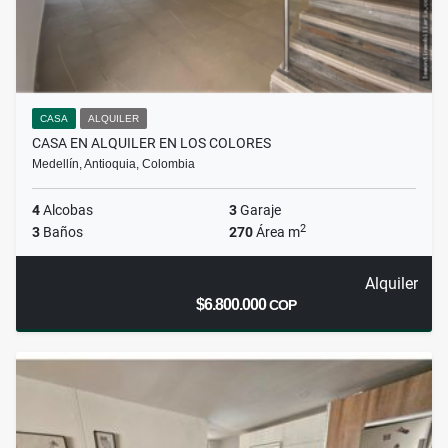
CASA
ALQUILER
CASA EN ALQUILER EN LOS COLORES
Medellín, Antioquia, Colombia
4
Alcobas
3
Garaje
2
3
Baños
270
Área m
Alquiler
$6.800.000
COP