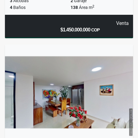
3
Alcobas
2
Garaje
2
4
Baños
138
Área m
Venta
$1.450.000.000
COP