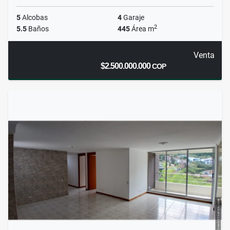
5
Alcobas
4
Garaje
2
5.5
Baños
445
Área m
Venta
$2.500.000.000
COP