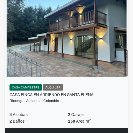
CASA CAMPESTRE
ALQUILER
CASA FINCA EN ARRIENDO EN SANTA ELENA
Rionegro, Antioquia, Colombia
4
Alcobas
2
Garaje
2
2
Baños
250
Área m