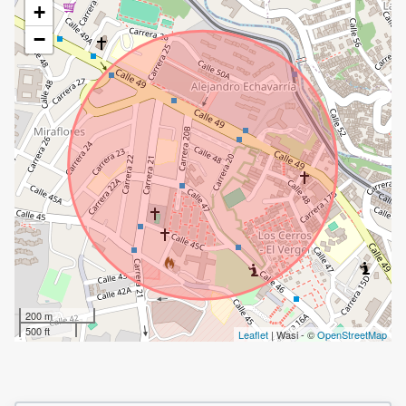
+
−
200 m
500 ft
Leaflet
| Wasi - ©
OpenStreetMap