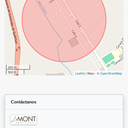
200 m
500 ft
Leaflet
| Wasi - ©
OpenStreetMap
Contáctanos