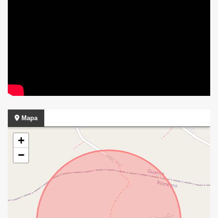
Mapa
+
−