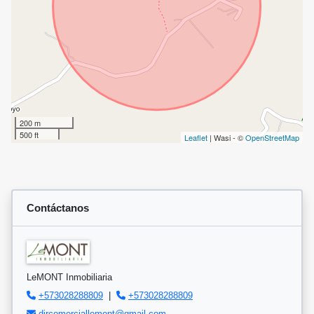
200 m
500 ft
Leaflet
| Wasi - ©
OpenStreetMap
Contáctanos
LeMONT Inmobiliaria
+573028288809
|
+573028288809
dircomerciallemont@gmail.com