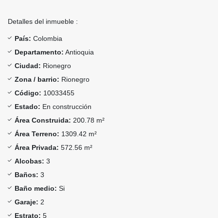
Detalles del inmueble :
País:
Colombia
Departamento:
Antioquia
Ciudad:
Rionegro
Zona / barrio:
Rionegro
Código:
10033455
Estado:
En construcción
Área Construida:
200.78 m²
Área Terreno:
1309.42 m²
Área Privada:
572.56 m²
Alcobas:
3
Baños:
3
Baño medio:
Si
Garaje:
2
Estrato:
5