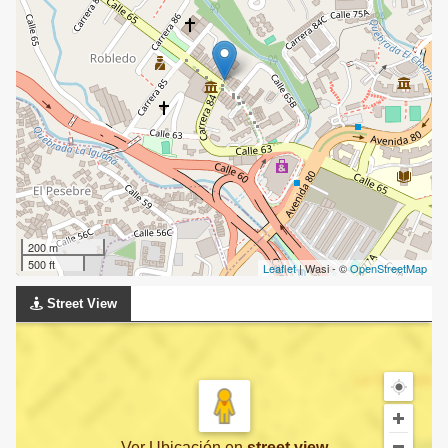
200 m
500 ft
Leaflet
| Wasi - ©
OpenStreetMap
Street View
Ver Ubicación
en
street view