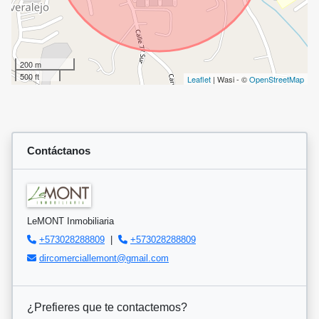
200 m
500 ft
Leaflet
| Wasi - ©
OpenStreetMap
Contáctanos
LeMONT Inmobiliaria
+573028288809
|
+573028288809
dircomerciallemont@gmail.com
¿Prefieres que te contactemos?