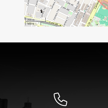
200 m
500 ft