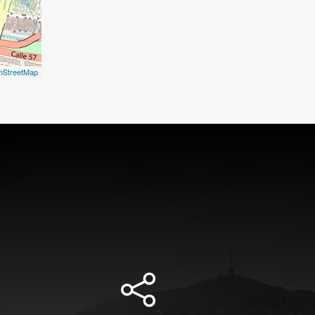
nStreetMap