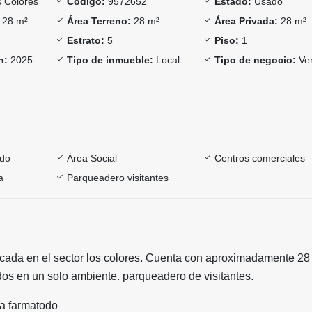
 Colores
Código:
9572652
Estado:
Usado
28 m²
Área Terreno:
28 m²
Área Privada:
28 m²
Estrato:
5
Piso:
1
n:
2025
Tipo de inmueble:
Local
Tipo de negocio:
Ve
ado
Área Social
Centros comerciales
a
Parqueadero visitantes
icada en el sector los colores. Cuenta con aproximadamente 28
uidos en un solo ambiente. parqueadero de visitantes.
ia farmatodo