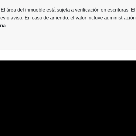
El área del inmueble está sujeta a verificación en escrituras. El
revio aviso. En caso de arriendo, el valor incluye administración
ria