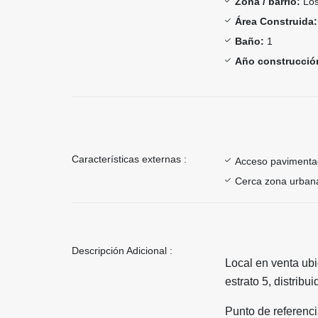
Zona / barrio:
Los
Área Construida:
Baño:
1
Año construcció
Características externas :
Acceso paviment
Cerca zona urban
Descripción Adicional :
Local en venta ub
estrato 5, distrib
Punto de referenc