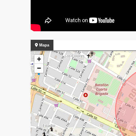
Mapa
+
−