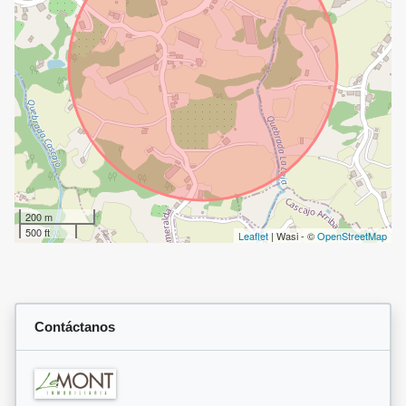
200 m
500 ft
Leaflet
| Wasi - ©
OpenStreetMap
Contáctanos