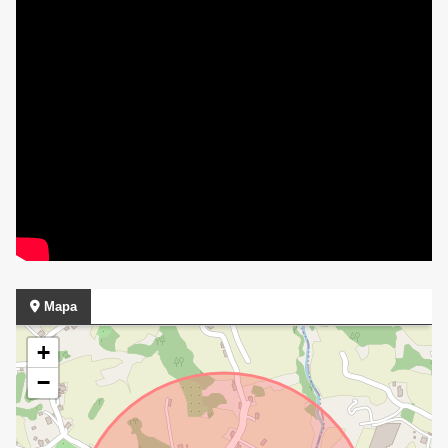
Mapa
+
−