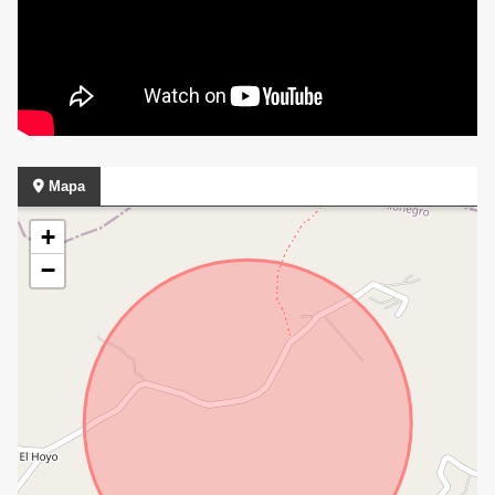
Mapa
+
−