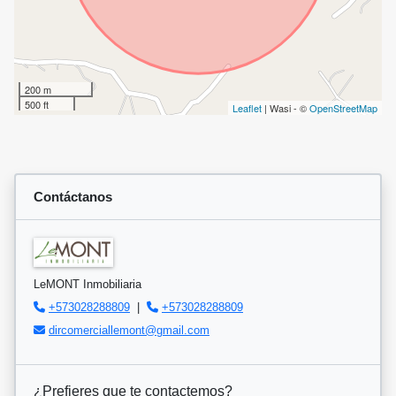
200 m
500 ft
Leaflet
| Wasi - ©
OpenStreetMap
Contáctanos
LeMONT Inmobiliaria
+573028288809
|
+573028288809
dircomerciallemont@gmail.com
¿Prefieres que te contactemos?