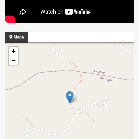
Mapa
+
−