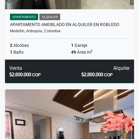
APARTAMENTO
ALQUILER
APARTAMENTO AMOBLADO EN ALQUILER EN ROBLEDO
Medellín, Antioquia, Colombia
2
Alcobas
1
Garaje
2
1
Baño
49
Área m
Venta
Alquiler
$2.600.000
$2.800.000
COP
COP