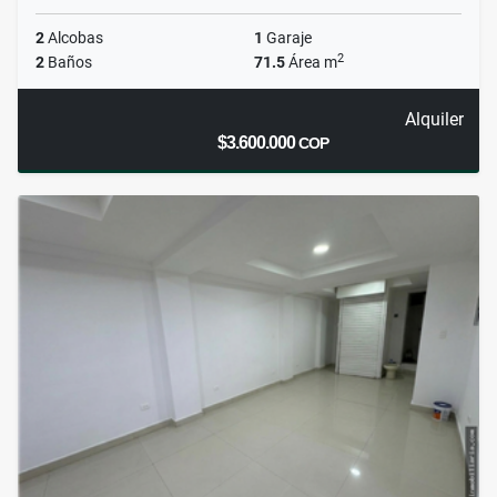
2
Alcobas
1
Garaje
2
2
Baños
71.5
Área m
Alquiler
$3.600.000
COP