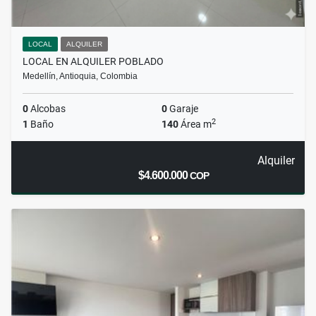
LOCAL
ALQUILER
LOCAL EN ALQUILER POBLADO
Medellín, Antioquia, Colombia
0
Alcobas
0
Garaje
2
1
Baño
140
Área m
Alquiler
$4.600.000
COP