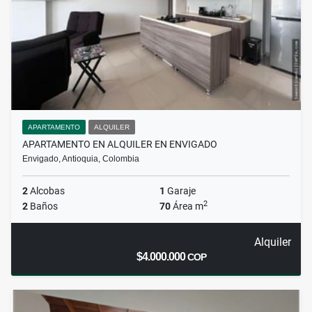
APARTAMENTO
ALQUILER
APARTAMENTO EN ALQUILER EN ENVIGADO
Envigado, Antioquia, Colombia
2
Alcobas
1
Garaje
2
2
Baños
70
Área m
Alquiler
$4.000.000
COP