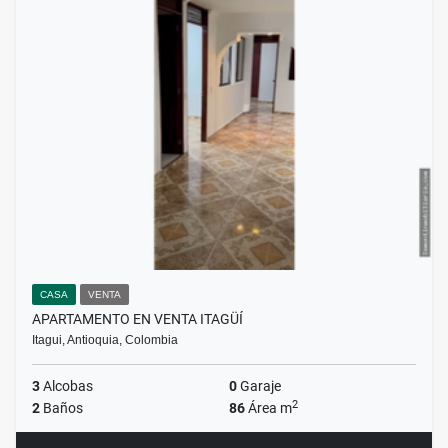
CASA
VENTA
APARTAMENTO EN VENTA ITAGÜÍ
Itagui, Antioquia, Colombia
3
Alcobas
0
Garaje
2
2
Baños
86
Área m