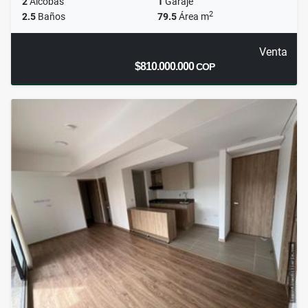
2
Alcobas
1
Garaje
2
2.5
Baños
79.5
Área m
Venta
$810.000.000
COP