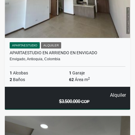
APARTAESTUDIO
ALQUILER
APARTAESTUDIO EN ARRIENDO EN ENVIGADO
Envigado, Antioquia, Colombia
1
Alcobas
1
Garaje
2
2
Baños
62
Área m
Alquiler
$3.500.000
COP