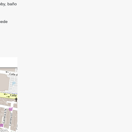
obby, baño
puede