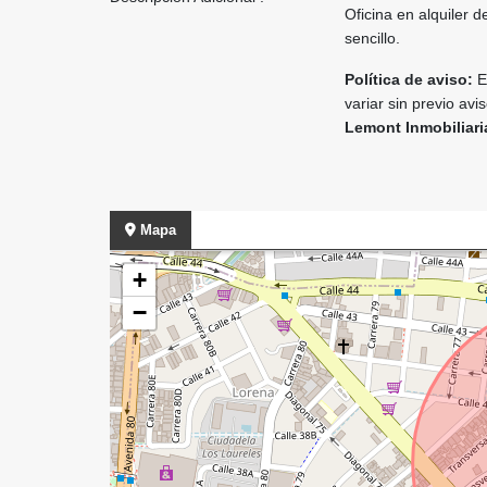
Oficina en alquiler d
sencillo.
Política de aviso:
El
variar sin previo avi
Lemont Inmobiliari
Mapa
+
−