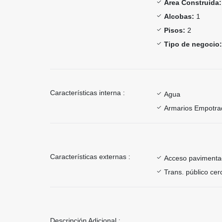
Área Construida:
Alcobas:
1
Pisos:
2
Tipo de negocio:
Características interna :
Agua
Armarios Empotra
Características externas :
Acceso paviment
Trans. público ce
Descripción Adicional :