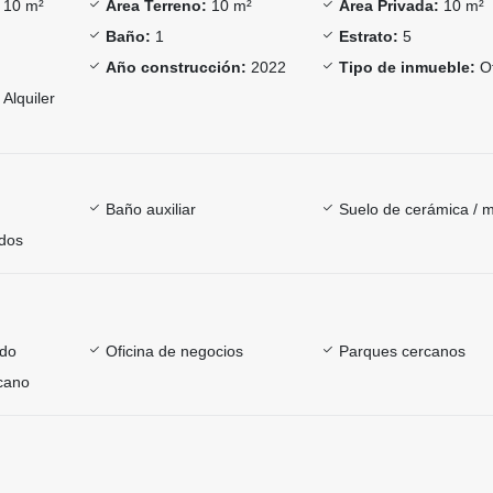
10 m²
Área Terreno:
10 m²
Área Privada:
10 m²
Baño:
1
Estrato:
5
Año construcción:
2022
Tipo de inmueble:
Of
Alquiler
Baño auxiliar
Suelo de cerámica / 
dos
ado
Oficina de negocios
Parques cercanos
rcano