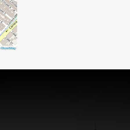
nStreetMap