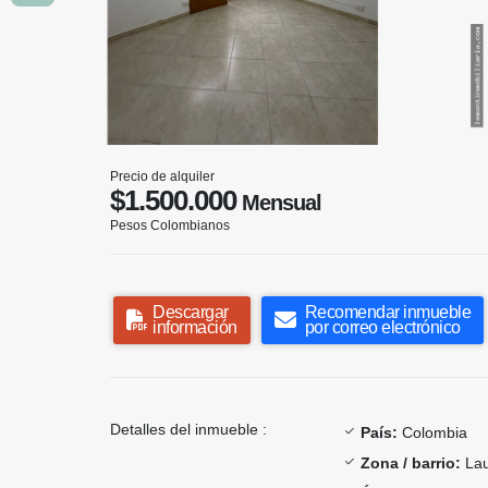
Precio de alquiler
$1.500.000
Mensual
Pesos Colombianos
Descargar
Recomendar inmueble
información
por correo electrónico
Detalles del inmueble :
País:
Colombia
Zona / barrio:
Lau