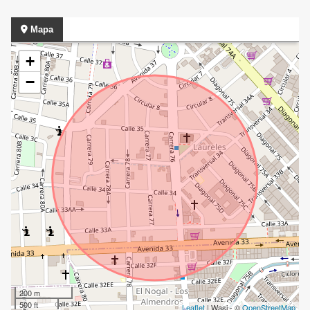
Mapa
+
−
200 m
500 ft
Leaflet
| Wasi - ©
OpenStreetMap