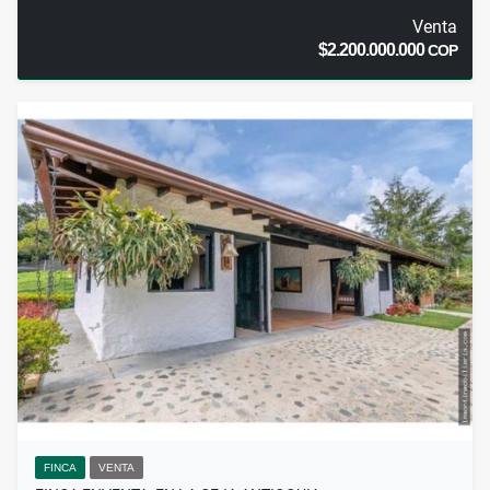
Venta
$2.200.000.000
COP
FINCA
VENTA