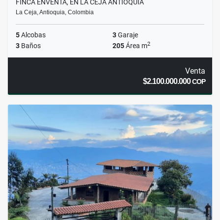
FINCA ENVENTA, EN LA CEJA ANTIOQUIA
La Ceja, Antioquia, Colombia
5
Alcobas
3
Garaje
2
3
Baños
205
Área m
Venta
$2.100.000.000
COP