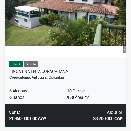
FINCA
VENTA
FINCA EN VENTA COPACABANA
Copacabana, Antioquia, Colombia
6
Alcobas
10
Garaje
2
6
Baños
950
Área m
Venta
Alquiler
$1.950.000.000
$8.200.000
COP
COP