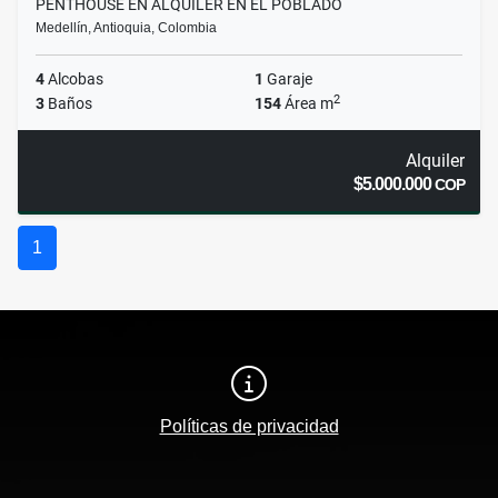
PENTHOUSE EN ALQUILER EN EL POBLADO
Medellín, Antioquia, Colombia
4
Alcobas
1
Garaje
2
3
Baños
154
Área m
Alquiler
$5.000.000
COP
1
Políticas de privacidad