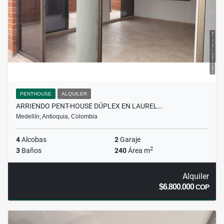
PENTHOUSE
ALQUILER
ARRIENDO PENT-HOUSE DÚPLEX EN LAUREL…
Medellín, Antioquia, Colombia
4
Alcobas
2
Garaje
2
3
Baños
240
Área m
Alquiler
$6.800.000
COP