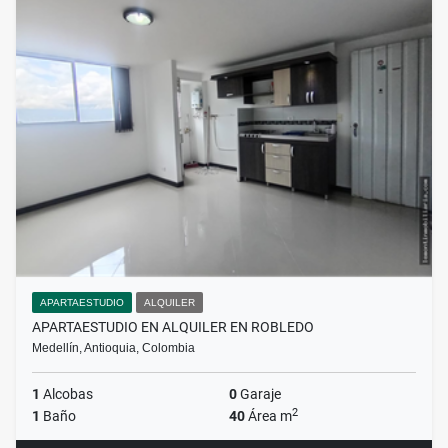
APARTAESTUDIO
ALQUILER
APARTAESTUDIO EN ALQUILER EN ROBLEDO
Medellín, Antioquia, Colombia
1
Alcobas
0
Garaje
2
1
Baño
40
Área m