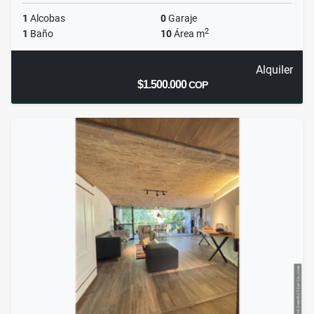
1
Alcobas
0
Garaje
2
1
Baño
10
Área m
Alquiler
$1.500.000
COP