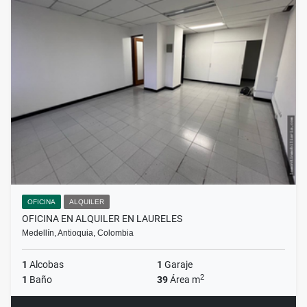
OFICINA
ALQUILER
OFICINA EN ALQUILER EN LAURELES
Medellín, Antioquia, Colombia
1
Alcobas
1
Garaje
2
1
Baño
39
Área m