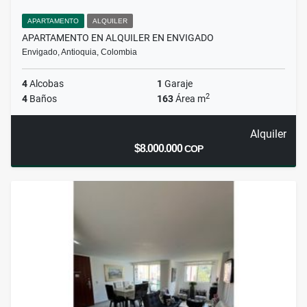
APARTAMENTO
ALQUILER
APARTAMENTO EN ALQUILER EN ENVIGADO
Envigado, Antioquia, Colombia
4
Alcobas
1
Garaje
2
4
Baños
163
Área m
Alquiler
$8.000.000
COP