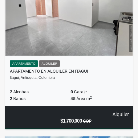
APARTAMENTO
ALQUILER
APARTAMENTO EN ALQUILER EN ITAGÜÍ
Itagui, Antioquia, Colombia
2
Alcobas
0
Garaje
2
2
Baños
45
Área m
Alquiler
$1.700.000
COP