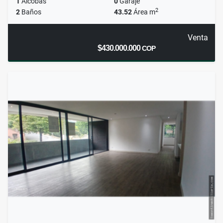
1
Alcobas
0
Garaje
2
2
Baños
43.52
Área m
Venta
$430.000.000
COP