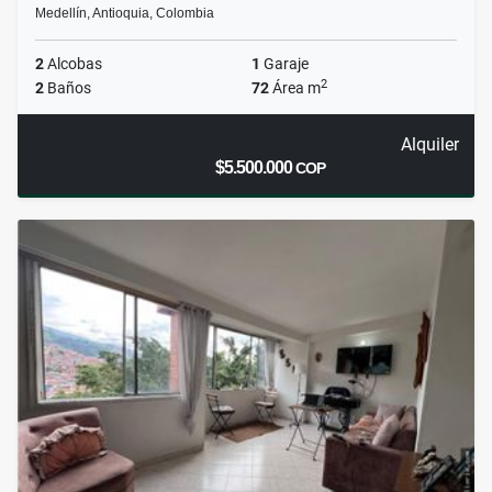
Medellín, Antioquia, Colombia
2
Alcobas
1
Garaje
2
2
Baños
72
Área m
Alquiler
$5.500.000
COP