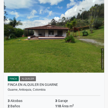
FINCA
ALQUILER
FINCA EN ALQUILER EN GUARNE
Guarne, Antioquia, Colombia
3
Alcobas
3
Garaje
2
2
Baños
110
Área m