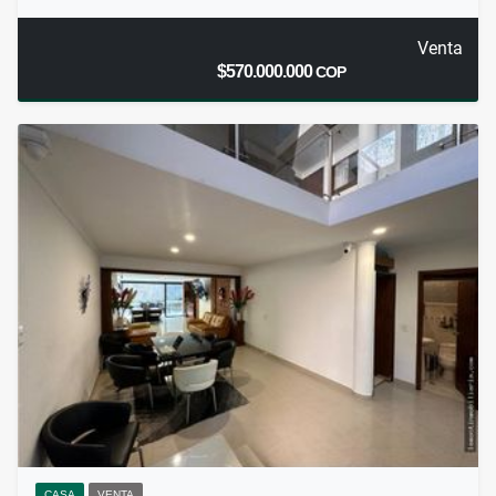
Venta
$570.000.000
COP
CASA
VENTA