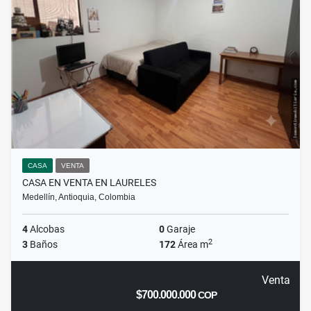
CASA
VENTA
CASA EN VENTA EN LAURELES
Medellín, Antioquia, Colombia
4
Alcobas
0
Garaje
2
3
Baños
172
Área m
Venta
$700.000.000
COP