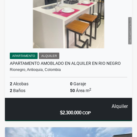
APARTAMENTO
ALQUILER
APARTAMENTO AMOBLADO EN ALQUILER EN RIO NEGRO
Rionegro, Antioquia, Colombia
2
Alcobas
0
Garaje
2
2
Baños
50
Área m
Alquiler
$2.300.000
COP