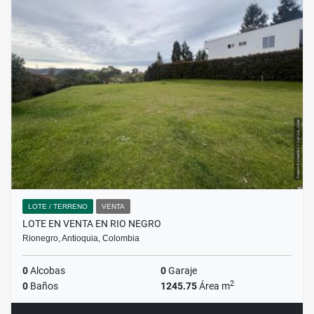
LOTE / TERRENO
VENTA
LOTE EN VENTA EN RIO NEGRO
Rionegro, Antioquia, Colombia
0
Alcobas
0
Garaje
2
0
Baños
1245.75
Área m