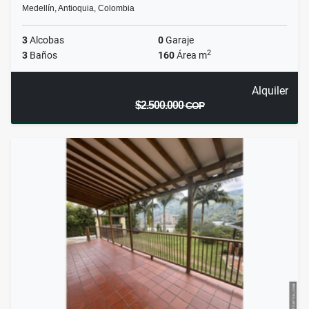
Medellín, Antioquia, Colombia
3
Alcobas
0
Garaje
2
3
Baños
160
Área m
Alquiler
$2.500.000
COP