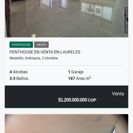
PENTHOUSE
VENTA
PENTHOUSE EN VENTA EN LAURELES
Medellín, Antioquia, Colombia
4
Alcobas
1
Garaje
2
3.5
Baños
187
Área m
Venta
$1.200.000.000
COP