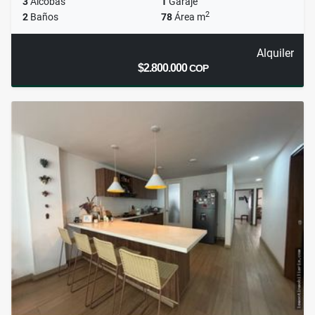
3
Alcobas
1
Garaje
2
2
Baños
78
Área m
Alquiler
$2.800.000
COP